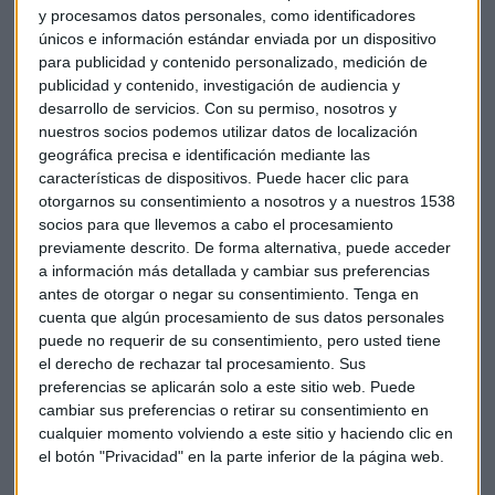
este torneo provincial que se enmarca en el III Circuito de
y procesamos datos personales, como identificadores
únicos e información estándar enviada por un dispositivo
Rugby-playa Diputación de Almería que cada año convoca
para publicidad y contenido personalizado, medición de
en los arenales andaluces a cerca de
300 jugadores
y más
publicidad y contenido, investigación de audiencia y
de
2.000 visitantes.
desarrollo de servicios.
Con su permiso, nosotros y
nuestros socios podemos utilizar datos de localización
Un total de
18 equipos
procedentes de Almería, Jaén,
geográfica precisa e identificación mediante las
Granada, Murcia, Ciudad Real y Madrid se dan cita en torno
características de dispositivos. Puede hacer clic para
a este deporte donde desde los más jóvenes hasta los más
otorgarnos su consentimiento a nosotros y a nuestros 1538
mayores, hombres y mujeres por igual se disputarán este
socios para que llevemos a cabo el procesamiento
trofeo en el que la inclusión lo es todo.
previamente descrito. De forma alternativa, puede acceder
a información más detallada y cambiar sus preferencias
antes de otorgar o negar su consentimiento.
Tenga en
Sumar a todo tipo de colectivos y personas con
cuenta que algún procesamiento de sus datos personales
diferentes capacidades
en este deporte de contacto y
puede no requerir de su consentimiento, pero usted tiene
consolidarse dentro del circuito de campeonatos que se
el derecho de rechazar tal procesamiento. Sus
celebran tanto a nivel local como nacional son los dos
preferencias se aplicarán solo a este sitio web. Puede
objetivos principales que persigue, un año más, el
cambiar sus preferencias o retirar su consentimiento en
TerreRugby.
cualquier momento volviendo a este sitio y haciendo clic en
el botón "Privacidad" en la parte inferior de la página web.