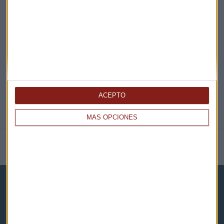
EN DIRECTO
@CAPITALRADIOB
ACEPTO
MÁS OPCIONES
NOTICIAS RELACIONADAS