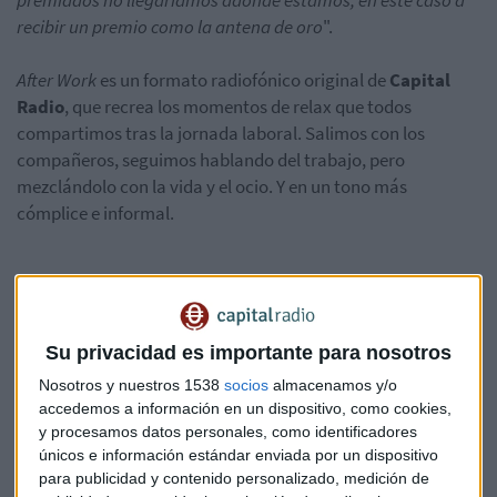
premiados no llegaríamos adonde estamos, en este caso a
recibir un premio como la antena de oro
".
After Work
es un formato radiofónico original de
Capital
Radio
, que recrea los momentos de relax que todos
compartimos tras la jornada laboral. Salimos con los
compañeros, seguimos hablando del trabajo, pero
mezclándolo con la vida y el ocio. Y en un tono más
cómplice e informal.
Además de
Eduardo Castillo
, fueron sido premiados:
Radio
Su privacidad es importante para nosotros
Alberto
Martínez Arias
, director de los Servicios
Nosotros y nuestros 1538
socios
almacenamos y/o
Informativos de Radio Nacional.
accedemos a información en un dispositivo, como cookies,
Programa “La Brújula”, de Onda Cero, dirigido y presentado
y procesamos datos personales, como identificadores
por
David del Cura
.
únicos e información estándar enviada por un dispositivo
para publicidad y contenido personalizado, medición de