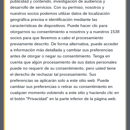
publicidad y contenido, investigación de audiencia y
desarrollo de servicios.
Con su permiso, nosotros y
nuestros socios podemos utilizar datos de localización
geográfica precisa e identificación mediante las
características de dispositivos. Puede hacer clic para
otorgarnos su consentimiento a nosotros y a nuestros 1538
socios para que llevemos a cabo el procesamiento
Luis Vicente Muñoz y David del Cura, director de "La Brújula"
previamente descrito. De forma alternativa, puede acceder
en Onda Cero, se hicieron un 'selfie'
a información más detallada y cambiar sus preferencias
Ángels Barceló
, directora y presentadora de “Hora 25”,
antes de otorgar o negar su consentimiento.
Tenga en
Cadena SER (que no acudió a recoger su premio)
cuenta que algún procesamiento de sus datos personales
puede no requerir de su consentimiento, pero usted tiene
María José Navarro
, del programa “Herrera en COPE”.
el derecho de rechazar tal procesamiento. Sus
Cope.
preferencias se aplicarán solo a este sitio web. Puede
cambiar sus preferencias o retirar su consentimiento en
cualquier momento volviendo a este sitio y haciendo clic en
Televisión
el botón "Privacidad" en la parte inferior de la página web.
Programa “Aquí la Tierra”, dirigido y presentado por
Jacob
Petrus
. TVE.
Mónica Carrillo
, presentadora de A 3 Noticias Fin de
Semana.