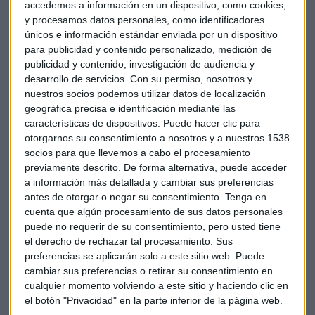
accedemos a información en un dispositivo, como cookies,
y procesamos datos personales, como identificadores
únicos e información estándar enviada por un dispositivo
“Hay que analizar que tipo de clientes están en el evento,
para publicidad y contenido personalizado, medición de
que les puede conectar, ver qué puntos de conexión puede
publicidad y contenido, investigación de audiencia y
haber. Con tal de que haya uno ya no vale para poder
desarrollo de servicios.
Con su permiso, nosotros y
nuestros socios podemos utilizar datos de localización
potenciar la relación y enfocar el tiro.
geográfica precisa e identificación mediante las
En definitiva, hay que atacar el los puntos de conexión más
características de dispositivos. Puede hacer clic para
fuertes.”
otorgarnos su consentimiento a nosotros y a nuestros 1538
socios para que llevemos a cabo el procesamiento
previamente descrito. De forma alternativa, puede acceder
Fernando nos cuenta la labor pedagógica que hacen en un
a información más detallada y cambiar sus preferencias
evento de networking.
“Fuster Fabras es un despacho
antes de otorgar o negar su consentimiento.
Tenga en
cuenta que algún procesamiento de sus datos personales
multidisciplinar, dedicado sobre todo al derecho. Nosotros
puede no requerir de su consentimiento, pero usted tiene
solucionamos problemas, y un problemas está bien
el derecho de rechazar tal procesamiento. Sus
solucionado cuando no se da. Esa es una labor pedagógica.
preferencias se aplicarán solo a este sitio web. Puede
“
cambiar sus preferencias o retirar su consentimiento en
cualquier momento volviendo a este sitio y haciendo clic en
También hablamos del factor relacional. Según Fernando es
el botón "Privacidad" en la parte inferior de la página web.