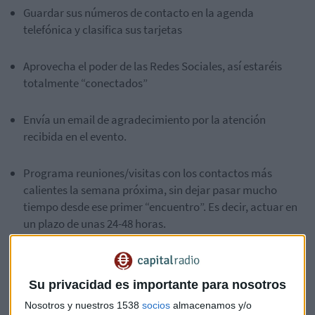
Guardar sus números de contacto en la agenda
telefónica y clasifica sus tarjetas
Aprovecha el poder de las Redes Sociales, así estaréis
totalmente “conectados”
Envía un email de agradecimiento por la atención
recibida en el evento.
Programa reuniones/visitas con los contactos más
calientes la semana próxima, sin dejar pasar mucho
tiempo desde ese primer “encuentro”. Es decir, actuar en
un plazo de unas 24-48 horas.
Evitar dirigirnos sólo a esa persona de forma puntual,
demostrará un cierto interés por nuestra parte. Hay que
Su privacidad es importante para nosotros
“cuidar” ese vínculo.
Nosotros y nuestros 1538
socios
almacenamos y/o