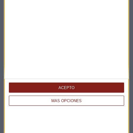
ACEPTO
MÁS OPCIONES
Elige los boletines a los que suscribirte
*
Apertura