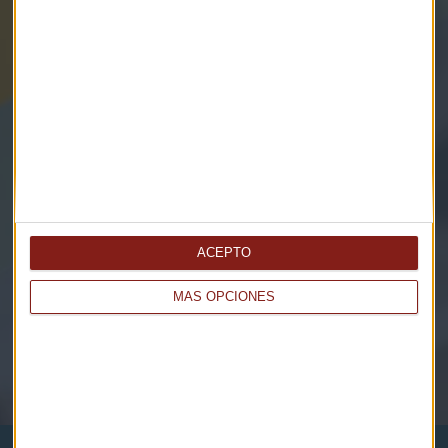
Elige los boletines a los que suscribirte
*
Apertura
La Magia de la Publicidad
ACEPTO
Claves ESG
MÁS OPCIONES
Acepto la
política de privacidad
. *
¡Suscribirme!