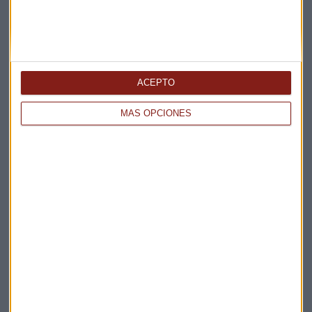
Hogar
ACEPTO
MÁS OPCIONES
Suscríbete a nuestros boletines
Te enviaremos las noticias más importantes del día