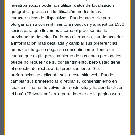
proyectos hechos con la IA".
nuestros socios podemos utilizar datos de localización
geográfica precisa e identificación mediante las
Diego Rojo, director de Muebles Rojo
, destaca que "el
características de dispositivos. Puede hacer clic para
gran reto que tenemos cada día es que somos tiendas que
otorgarnos su consentimiento a nosotros y a nuestros 1538
llevamos muchísimos años escuchando a las personas y que
socios para que llevemos a cabo el procesamiento
cada día nos reinventamos, sorprendiendo con tendencias y
previamente descrito. De forma alternativa, puede acceder
tecnología".
a información más detallada y cambiar sus preferencias
antes de otorgar o negar su consentimiento.
Tenga en
Para estos comercios de proximidad, la personalización se
cuenta que algún procesamiento de sus datos personales
puede no requerir de su consentimiento, pero usted tiene
ha convertido en su principal valor añadido.
Noelia
el derecho de rechazar tal procesamiento. Sus
Serrano, directora de Operaciones de Muebles
preferencias se aplicarán solo a este sitio web. Puede
Montanaro
, afirma que lo que más piden los clientes es "no
cambiar sus preferencias o retirar su consentimiento en
adaptarse a un mueble hecho, sino que nos adaptemos
cualquier momento volviendo a este sitio y haciendo clic en
nosotros al tamaño de sus hogares y a sus estancias, para
el botón "Privacidad" en la parte inferior de la página web.
hacerlos suyos".