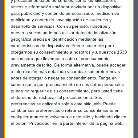
y procesamos datos personales, como identificadores
En el ámbito empresarial destacamos a Serum Institute, es
únicos e información estándar enviada por un dispositivo
el mayor fabricante de vacunas de Asia. Su presidente, el
para publicidad y contenido personalizado, medición de
multimillonario indio Ciro Poonawalla intenta negociar con
publicidad y contenido, investigación de audiencia y
firmas de capital privado estadounidenses y de Singapur la
desarrollo de servicios.
Con su permiso, nosotros y
venta de una participación del 10% de la compañía. La
nuestros socios podemos utilizar datos de localización
familia asegura que va a utilizar el dinero recaudado para
geográfica precisa e identificación mediante las
financiar programas filantrópicos, como la creación de un
características de dispositivos. Puede hacer clic para
otorgarnos su consentimiento a nosotros y a nuestros 1538
nuevo hospital. Esta venta sería según Bloomberg, la mayor
socios para que llevemos a cabo el procesamiento
inversión de capital privado en la India.
previamente descrito. De forma alternativa, puede acceder
a información más detallada y cambiar sus preferencias
Y en Japón parte del protagonismo se lo llevan también los
antes de otorgar o negar su consentimiento.
Tenga en
Juegos Olímpicos de 2020. Con la deuda pública disparada,
cuenta que algún procesamiento de sus datos personales
el primer ministro Shinzo Abe, ha confirmado que espera
puede no requerir de su consentimiento, pero usted tiene
recortar en más de un tercio el presupuesto dedicado a los
el derecho de rechazar tal procesamiento. Sus
preferencias se aplicarán solo a este sitio web. Puede
juegos. Solamente la obra de un nuevo estadio de fútbol
cambiar sus preferencias o retirar su consentimiento en
suma 2.000 millones de dólares. Es el segundo apuro por el
cualquier momento volviendo a este sitio y haciendo clic en
que pasa Abe este mes. El primero fue el abandono del
el botón "Privacidad" en la parte inferior de la página web.
logotipo que había elegido por las acusaciones de plagio.