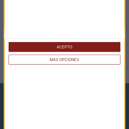
@CAPITALRADIOB
ACEPTO
MÁS OPCIONES
NOTICIAS RELACIONADAS
Capital Radio