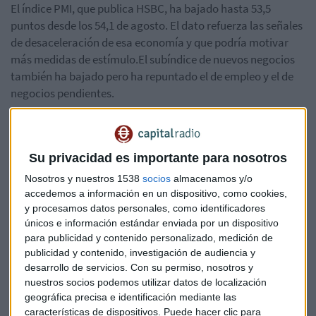
El índice PMI, que publica HSBC, ha bajado hasta 53,5
puntos desde los 54,1 de agosto. El dato refuerza las señales
de desaceleración de esa economía y que podría motivar
más medidas de estímulo.El subíndice de nuevos negocios
también ha bajado pero ha repuntado el de empleo y el de
negocios pendientes.
"En general el sector servicios aguantó en septiembre,a
pesar de la presión bajista vista en el sector manufacturero.
Su privacidad es importante para nosotros
Nosotros pensamos que los riesgos de crecimiento en el
corto plazo, todavía son bajistas y garantizan una política
Nosotros y nuestros 1538
socios
almacenamos y/o
monetaria fiscal y expansiva", ha afirmado Qu Hongbin,
accedemos a información en un dispositivo, como cookies,
y procesamos datos personales, como identificadores
economista jefe para China del HSBC. Un sondeo divulgado
únicos e información estándar enviada por un dispositivo
la semana pasada mostró que el sector servicios creció a su
para publicidad y contenido personalizado, medición de
menor ritmo en ocho meses en septiembre.
publicidad y contenido, investigación de audiencia y
desarrollo de servicios.
Con su permiso, nosotros y
China
Sector servicios
nuestros socios podemos utilizar datos de localización
geográfica precisa e identificación mediante las
características de dispositivos. Puede hacer clic para