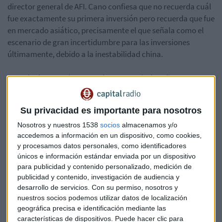
director general de AFI. Cano confiesa que no recuerda cuál
fue exactamente su primera inversión pero recuerda que fue
en mercado asiático, precisamente el que señala como el
escenario de gran incertidumbre para las inversiones
últimamente, debido a la inestabilidad china.
Escucha la entrevista completa en Capital Radio:
*Lo sentimos pero el audio ha sido eliminado
Su privacidad es importante para nosotros
Nosotros y nuestros 1538
socios
almacenamos y/o
accedemos a información en un dispositivo, como cookies,
https://youtu.be/EZRpC2MgI04
y procesamos datos personales, como identificadores
únicos e información estándar enviada por un dispositivo
para publicidad y contenido personalizado, medición de
publicidad y contenido, investigación de audiencia y
desarrollo de servicios.
Con su permiso, nosotros y
David Cano
Afi
Unience
nuestros socios podemos utilizar datos de localización
geográfica precisa e identificación mediante las
características de dispositivos. Puede hacer clic para