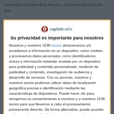
Fernández Sánchez de la Morena, directora ejecutiva de
AFS.
Su privacidad es importante para nosotros
Nosotros y nuestros 1538
socios
almacenamos y/o
accedemos a información en un dispositivo, como cookies,
y procesamos datos personales, como identificadores
únicos e información estándar enviada por un dispositivo
para publicidad y contenido personalizado, medición de
publicidad y contenido, investigación de audiencia y
desarrollo de servicios.
Con su permiso, nosotros y
Suscríbete a nuestros boletines
nuestros socios podemos utilizar datos de localización
Te enviaremos las noticias más importantes del día
geográfica precisa e identificación mediante las
características de dispositivos. Puede hacer clic para
otorgarnos su consentimiento a nosotros y a nuestros 1538
socios para que llevemos a cabo el procesamiento
previamente descrito. De forma alternativa, puede acceder