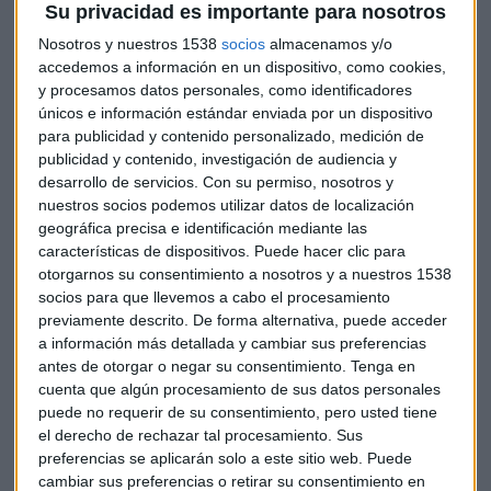
momento.
Su privacidad es importante para nosotros
Nosotros y nuestros 1538
socios
almacenamos y/o
P.- Este modelo predictivo, ¿serviría para calcular el riesgo y
accedemos a información en un dispositivo, como cookies,
el posible impacto económico en otros países fuera de
y procesamos datos personales, como identificadores
únicos e información estándar enviada por un dispositivo
África?
para publicidad y contenido personalizado, medición de
publicidad y contenido, investigación de audiencia y
R.- El modelo de los patrones de vuelo sí podría utilizarse
desarrollo de servicios.
Con su permiso, nosotros y
para otros países, pero en este momento no estaríamos
nuestros socios podemos utilizar datos de localización
confortables con hacerlo ni siquiera para toda África. Lo
geográfica precisa e identificación mediante las
utilizamos sólo para África occidental, para los países
características de dispositivos. Puede hacer clic para
cercanos a la epidemia y aun así tenemos un rango de
otorgarnos su consentimiento a nosotros y a nuestros 1538
socios para que llevemos a cabo el procesamiento
estimativas muy grandes debido a la incertidumbre.
previamente descrito. De forma alternativa, puede acceder
a información más detallada y cambiar sus preferencias
P.- Se lo pregunto directamente porque en España se ha
antes de otorgar o negar su consentimiento.
Tenga en
producido el primer caso de contagio fuera de África.
cuenta que algún procesamiento de sus datos personales
puede no requerir de su consentimiento, pero usted tiene
R.- Claro hemos seguido lo que ha pasado en Madrid con la
el derecho de rechazar tal procesamiento. Sus
enfermera, así como en Estados Unidos donde tuvimos el
preferencias se aplicarán solo a este sitio web. Puede
cambiar sus preferencias o retirar su consentimiento en
primer caso en Dallas. Lo que pasa con esos países es que