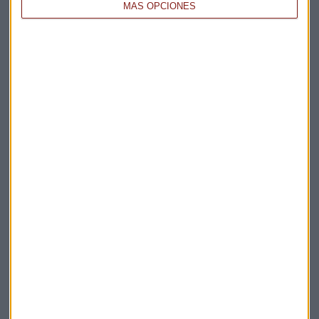
MÁS OPCIONES
Elige los boletines a los que suscribirte
*
Apertura
La Magia de la Publicidad
Claves ESG
Acepto la
política de privacidad
. *
¡Suscribirme!
EN DIRECTO