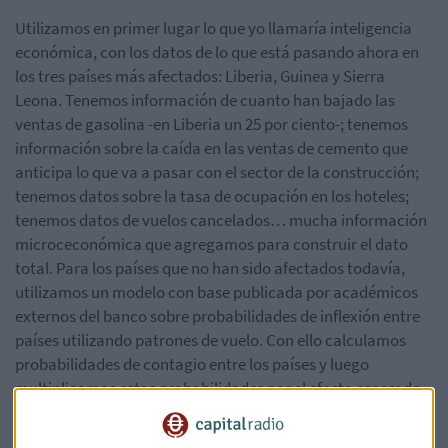
Utilizamos en primer lugar lo que yo llamaría inteligencia
económica, con los datos de lo que está pasando ahora en
los tres países más afectados: Liberia, Guinea y Sierra
Leona. Tenemos información de cuanto han bajado las
ventas de gasolina -en Liberia un 25 por ciento-; tenemos
información sobre la caída en las ventas de cemento que
anticipa lo que va a pasar con el sector de la construcción;
tenemos datos sobre la tasa de ocupación en los hoteles;
tenemos datos de vuelos cancelados… mucha información
microceconómica que agregamos para construir el dato
total. Para los países que no han sido afectados todavía,
utilizamos un modelo con base publicada por académicos
externos del banco sobre probabilidades de inflexión entre
países utilizando patrones de vuelo. Con ello calculamos
probabilidades de contagio entre los países y luego
multiplicamos estas probabilidades por el efecto esperado
en las economías. Insisto en que son estimaciones, porque
la evolución de la epidemia es muy incierta en este