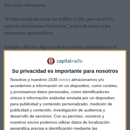
han visto retrocesos.
"El Ibex puede alcanzar los 8.800 o 9.200, pero en EEUU
estarán en máximos históricos", antes de volver a los
retrocesos apunta Moro.
Enagás y Día son algunos de los valores analizados en el
consultorio de este miércoles.
Puedes escuchar el consultorio completo aquí:
Su privacidad es importante para nosotros
Nosotros y nuestros 1538
socios
almacenamos y/o
*Lo sentimos pero el audio ha sido eliminado
accedemos a información en un dispositivo, como cookies,
y procesamos datos personales, como identificadores
únicos e información estándar enviada por un dispositivo
para publicidad y contenido personalizado, medición de
El Minuto de Oro de Roberto Moro:
publicidad y contenido, investigación de audiencia y
*Lo sentimos pero el audio ha sido eliminado
desarrollo de servicios.
Con su permiso, nosotros y
nuestros socios podemos utilizar datos de localización
geográfica precisa e identificación mediante las