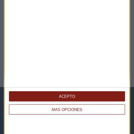
@CAPITALRADIOB
NOTICIAS RELACIONADAS
ACEPTO
MÁS OPCIONES
Capital Radio