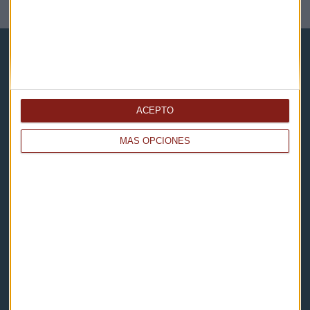
NOTICIAS RELACIONADAS
ACEPTO
Capital Radio
MÁS OPCIONES
Noticias
Eventos
Consultorios
Programas y podcasts
Contacto & Legal