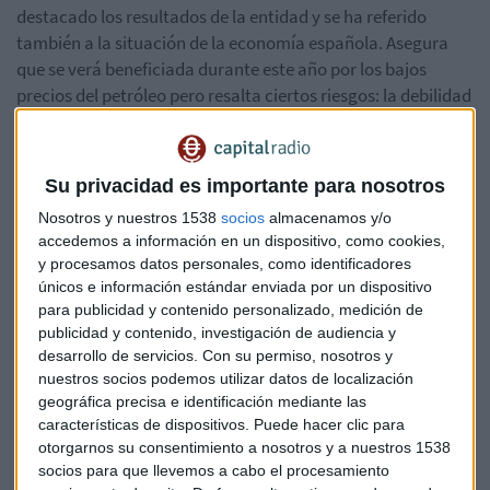
destacado los resultados de la entidad y se ha referido
también a la situación de la economía española. Asegura
que se verá beneficiada durante este año por los bajos
precios del petróleo pero resalta ciertos riesgos: la debilidad
de la economía europea y de la global. Lo comentaba en
Capital, La Bolsa y La Vida.
Su privacidad es importante para nosotros
Nosotros y nuestros 1538
socios
almacenamos y/o
accedemos a información en un dispositivo, como cookies,
y procesamos datos personales, como identificadores
únicos e información estándar enviada por un dispositivo
para publicidad y contenido personalizado, medición de
publicidad y contenido, investigación de audiencia y
desarrollo de servicios.
Con su permiso, nosotros y
nuestros socios podemos utilizar datos de localización
geográfica precisa e identificación mediante las
Suscríbete a nuestros boletines
características de dispositivos. Puede hacer clic para
Te enviaremos las noticias más importantes del día
otorgarnos su consentimiento a nosotros y a nuestros 1538
socios para que llevemos a cabo el procesamiento