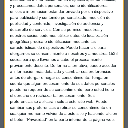
para jóvenes universitarios para lanzar sus proyectos
y procesamos datos personales, como identificadores
emprendedores. Un programa con presencia en 51 países y
únicos e información estándar enviada por un dispositivo
que finalizará en abril con una final internacional en
para publicidad y contenido personalizado, medición de
Frankfurt (Alemania).
publicidad y contenido, investigación de audiencia y
desarrollo de servicios.
Con su permiso, nosotros y
nuestros socios podemos utilizar datos de localización
Puedes escuchar el programa completo con la ayuda de
geográfica precisa e identificación mediante las
Julio Rodríguez, miembro de la red de mentores de Madrid.
características de dispositivos. Puede hacer clic para
otorgarnos su consentimiento a nosotros y a nuestros 1538
socios para que llevemos a cabo el procesamiento
previamente descrito. De forma alternativa, puede acceder
a información más detallada y cambiar sus preferencias
antes de otorgar o negar su consentimiento.
Tenga en
cuenta que algún procesamiento de sus datos personales
puede no requerir de su consentimiento, pero usted tiene
el derecho de rechazar tal procesamiento. Sus
preferencias se aplicarán solo a este sitio web. Puede
cambiar sus preferencias o retirar su consentimiento en
cualquier momento volviendo a este sitio y haciendo clic en
el botón "Privacidad" en la parte inferior de la página web.