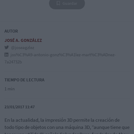
Guardar
AUTOR
JOSÉ A. GONZÁLEZ
@joseagzlez
jos%C3%A9-antonio-gonz%C3%A1lez-mart%C3%ADnez-
7a24732b
TIEMPO DE LECTURA
1 min
23/01/2017 11:47
En la actualidad, la impresión 3D permite la creación de
todo tipo de objetos con una máquina 3D, “aunque tiene que