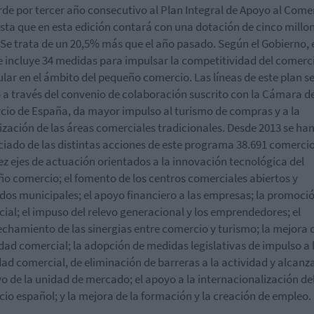
rde por tercer año consecutivo al Plan Integral de Apoyo al Come
sta que en esta edición contará con una dotación de cinco millo
 Se trata de un 20,5% más que el año pasado. Según el Gobierno, 
e incluye 34 medidas para impulsar la competitividad del comerci
ular en el ámbito del pequeño comercio. Las líneas de este plan se
 a través del convenio de colaboración suscrito con la Cámara d
io de España, da mayor impulso al turismo de compras y a la
zación de las áreas comerciales tradicionales. Desde 2013 se ha
ciado de las distintas acciones de este programa 38.691 comercio
ez ejes de actuación orientados a la innovación tecnológica del
o comercio; el fomento de los centros comerciales abiertos y
os municipales; el apoyo financiero a las empresas; la promoci
ial; el impuso del relevo generacional y los emprendedores; el
chamiento de las sinergias entre comercio y turismo; la mejora d
dad comercial; la adopción de medidas legislativas de impulso a 
dad comercial, de eliminación de barreras a la actividad y alcanza
vo de la unidad de mercado; el apoyo a la internacionalización de
io español; y la mejora de la formación y la creación de empleo.