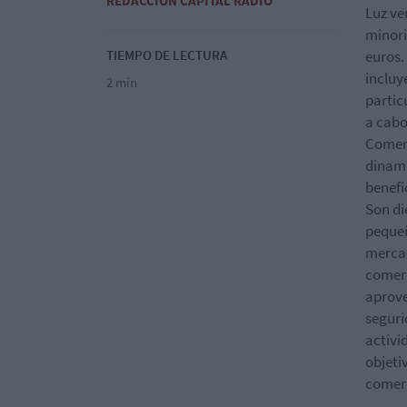
REDACCIÓN CAPITAL RADIO
Luz ve
minori
TIEMPO DE LECTURA
euros.
incluy
2 min
partic
a cabo
Comerc
dinami
benefi
Son di
pequeñ
mercad
comerc
aprove
seguri
activi
objeti
comerc