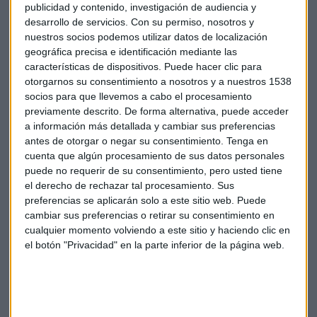
publicidad y contenido, investigación de audiencia y
desarrollo de servicios.
Con su permiso, nosotros y
nuestros socios podemos utilizar datos de localización
"La sostenibilidad no hay que
geográfica precisa e identificación mediante las
entenderla exclusivamente como ir a
características de dispositivos. Puede hacer clic para
otorgarnos su consentimiento a nosotros y a nuestros 1538
temas ecológicos. La ecología es una
socios para que llevemos a cabo el procesamiento
parte del modelo productivo agrario y
previamente descrito. De forma alternativa, puede acceder
a información más detallada y cambiar sus preferencias
alimentario que es necesario, pero
antes de otorgar o negar su consentimiento.
Tenga en
también tiene inconvenientes, y es que
cuenta que algún procesamiento de sus datos personales
es económicamente más ineficiente
puede no requerir de su consentimiento, pero usted tiene
el derecho de rechazar tal procesamiento. Sus
que un modelo convencional"
preferencias se aplicarán solo a este sitio web. Puede
cambiar sus preferencias o retirar su consentimiento en
"La
suficiencia alimentaria al 100%
no es inviable del
cualquier momento volviendo a este sitio y haciendo clic en
todo, pero es tremendamente complejo", señala Quintana,
el botón "Privacidad" en la parte inferior de la página web.
quien añade que "hay que tener una suficiencia básica y
sobre todo unos canales comerciales seguros para
abastecerse de manera económica y competitiva de
determinados productos".