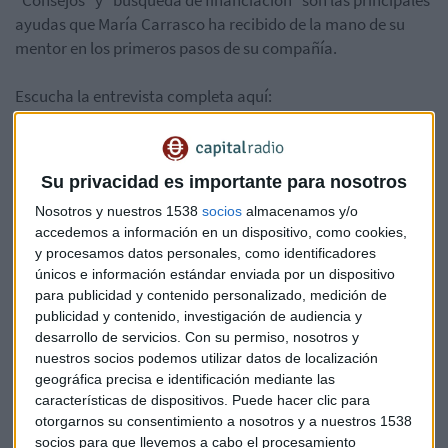
"Consejos" y "búsqueda de financiación" son las principales
ayudas que María Carrasco ha recibido de la mano de su
mentor en los primeros pasos de su compañía.
Escucha la entrevista completa aquí:
*Lo sentimos pero el audio ha sido eliminado
Su privacidad es importante para nosotros
Nosotros y nuestros 1538
socios
almacenamos y/o
accedemos a información en un dispositivo, como cookies,
y procesamos datos personales, como identificadores
únicos e información estándar enviada por un dispositivo
para publicidad y contenido personalizado, medición de
publicidad y contenido, investigación de audiencia y
desarrollo de servicios.
Con su permiso, nosotros y
nuestros socios podemos utilizar datos de localización
geográfica precisa e identificación mediante las
características de dispositivos. Puede hacer clic para
Suscríbete a nuestros boletines
otorgarnos su consentimiento a nosotros y a nuestros 1538
socios para que llevemos a cabo el procesamiento