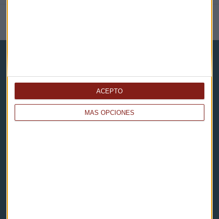
NOTICIAS RELACIONADAS
ACEPTO
Capital Radio
MÁS OPCIONES
Noticias
Eventos
Consultorios
Programas y podcasts