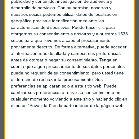
publicidad y contenido, investigación de audiencia y
desarrollo de servicios.
Con su permiso, nosotros y
nuestros socios podemos utilizar datos de localización
"La decisión del Banco de Japón marca un
geográfica precisa e identificación mediante las
antes y un después"
características de dispositivos. Puede hacer clic para
otorgarnos su consentimiento a nosotros y a nuestros 1538
Tras una política monetaria tan expansiva durante casi dos
socios para que llevemos a cabo el procesamiento
décadas, Japón decide virar sus medidas hacia una
previamente descrito. De forma alternativa, puede acceder
normativa económica más restrictiva.
a información más detallada y cambiar sus preferencias
antes de otorgar o negar su consentimiento.
Tenga en
"No esperamos que haya cambios en la
cuenta que algún procesamiento de sus datos personales
puede no requerir de su consentimiento, pero usted tiene
Fed esta semana, pero va a ser una
el derecho de rechazar tal procesamiento. Sus
reunión importante para conocer sus
preferencias se aplicarán solo a este sitio web. Puede
cambiar sus preferencias o retirar su consentimiento en
estimaciones sobre los tipos de interés"
cualquier momento volviendo a este sitio y haciendo clic en
el botón "Privacidad" en la parte inferior de la página web.
Desde JP
Morgan
AM, sostienen que la tendencia de la
inflación
seguirá a la baja, pero "
todavía no está todo
resuelto".
Para la renta fija, estos cónclaves tienen un
"impacto muy fuerte", apunta
Domecq
, aunque sus