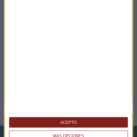
¡Suscribirme!
EN DIRECTO
@CAPITALRADIOB
NOTICIAS RELACIONADAS
ACEPTO
MÁS OPCIONES