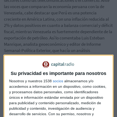
sectores como las telecomunicaciones o el comercio. Ante
las voces que comparan la economía peruana con la de
Venezuela, cabe destacar que Perú es una potencia
creciente en América Latina, con una inflación reducida al
2% y datos positivos en cuanto a balanza comercial y déficit
fiscal, mientras Venezuela es fuertemente dependiente de la
exportación de petróleo. Así lo comentaba Luis Esteban
Manrique, analista geoeconómico y editor de Informe
Semanal-Política Exterior, que hacía un análisis
pormenorizado del estado político y económico del país
andino.
Su privacidad es importante para nosotros
Escucha la entrevista completa en Información Capital:
Nosotros y nuestros 1538
socios
almacenamos y/o
accedemos a información en un dispositivo, como cookies,
y procesamos datos personales, como identificadores
únicos e información estándar enviada por un dispositivo
para publicidad y contenido personalizado, medición de
publicidad y contenido, investigación de audiencia y
desarrollo de servicios.
Con su permiso, nosotros y