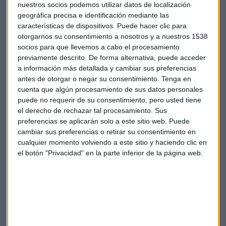
nuestros socios podemos utilizar datos de localización
geográfica precisa e identificación mediante las
características de dispositivos. Puede hacer clic para
Descárgate ya la
app de Capital Radio para Android
otorgarnos su consentimiento a nosotros y a nuestros 1538
socios para que llevemos a cabo el procesamiento
previamente descrito. De forma alternativa, puede acceder
a información más detallada y cambiar sus preferencias
antes de otorgar o negar su consentimiento.
Tenga en
Foto: Dennis Jarvis en
Flickr
cuenta que algún procesamiento de sus datos personales
puede no requerir de su consentimiento, pero usted tiene
el derecho de rechazar tal procesamiento. Sus
preferencias se aplicarán solo a este sitio web. Puede
cambiar sus preferencias o retirar su consentimiento en
cualquier momento volviendo a este sitio y haciendo clic en
Suscríbete a nuestros boletines
el botón "Privacidad" en la parte inferior de la página web.
Te enviaremos las noticias más importantes del día