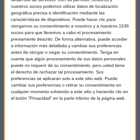
nuestros socios podemos utilizar datos de localización
Puedes escuchar el audio completo aquí:
geográfica precisa e identificación mediante las
*Lo sentimos pero el audio ha sido eliminado
características de dispositivos. Puede hacer clic para
otorgarnos su consentimiento a nosotros y a nuestros 1538
socios para que llevemos a cabo el procesamiento
previamente descrito. De forma alternativa, puede acceder
a información más detallada y cambiar sus preferencias
antes de otorgar o negar su consentimiento.
Tenga en
Tecnología
Inversión
Privateequity
cuenta que algún procesamiento de sus datos personales
puede no requerir de su consentimiento, pero usted tiene
el derecho de rechazar tal procesamiento. Sus
preferencias se aplicarán solo a este sitio web. Puede
cambiar sus preferencias o retirar su consentimiento en
cualquier momento volviendo a este sitio y haciendo clic en
el botón "Privacidad" en la parte inferior de la página web.
Suscríbete a nuestros boletines
Te enviaremos las noticias más importantes del día