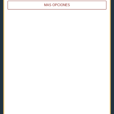
MÁS OPCIONES
Capital Radio
Noticias
Eventos
Consultorios
Programas y podcasts
Contacto & Legal
Contacto