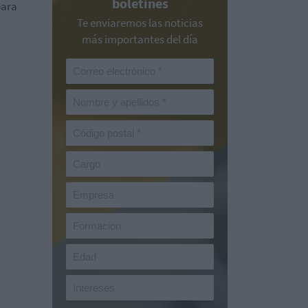
boletines
para
Te enviaremos las noticias
más importantes del día