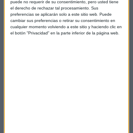
puede no requerir de su consentimiento, pero usted tiene
Pese a la reunión,
Zelensky
se mantiene firme y no se
el derecho de rechazar tal procesamiento. Sus
rendirá ante la presión rusa. Pero, por el otro lado, según
preferencias se aplicarán solo a este sitio web. Puede
Gurpegui
: "
Putin
no va a retirarse ahora como si no
cambiar sus preferencias o retirar su consentimiento en
hubiera ocurrido nada". Para el experto, la solución pasa
cualquier momento volviendo a este sitio y haciendo clic en
el botón "Privacidad" en la parte inferior de la página web.
por "hablar y conocer a qué está dispuesto a renunciar
Ucrania".
La cuadratura del círculo con la que Rusia
ahoga al resto del mundo
Rusia reanuda el acuerdo para la exportación del
grano con Ucrania, Turquía y la ONU tras suspender