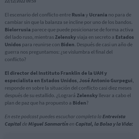
22/12/2022 09:59
El escenario del conflicto entre
Rusia
y
Ucrania
no para de
cambiar sin que la balanza se incline por uno de los bandos.
Bielorrusia
parece que puede posicionarse de forma activa
del lado ruso, mientras
Zelensky
viaja en secreto a
Estados
Unidos
para reunirse con
Biden
. Después de casi un año de
guerra nos preguntamos: ¿se vislumbra el final del
conflicto?
El director del Instituto Franklin de la UAH y
especialista en Estados Unidos
,
José Antonio Gurpegui
,
responde en sobre la situación del conflicto casi diez meses
después de su estallido. ¿Logrará
Zelensky
llevar a cabo el
plan de paz que ha propuesto a
Biden
?
En este podcast puedes escuchar completa la
Entrevista
Capital
de
Miguel Sanmartín
en
Capital, la Bolsa y la Vida: