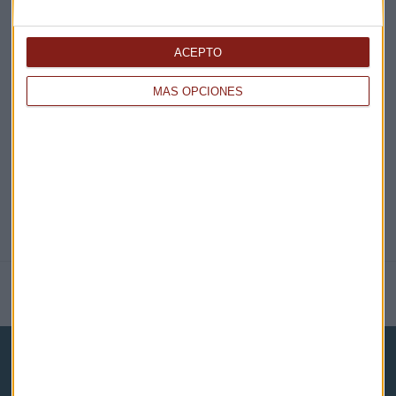
ACEPTO
EN DIRECTO
MÁS OPCIONES
@CAPITALRADIOB
NOTICIAS RELACIONADAS