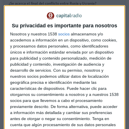
¿Se acerca el final del conflicto entre Rusia y Ucrania?
José Antonio Gurpegui, director del Instituto Franklin UAH, analiza en
qué punto está la guerra tras el viaje de Zelensky a Estados Unidos
Su privacidad es importante para nosotros
Nosotros y nuestros 1538
socios
almacenamos y/o
accedemos a información en un dispositivo, como cookies,
"El encuentro debía producirse"
y procesamos datos personales, como identificadores
únicos e información estándar enviada por un dispositivo
Después de recibir la visita de numerosos líderes europeos, y
para publicidad y contenido personalizado, medición de
en vista del curso que está tomando la guerra, "en algún
publicidad y contenido, investigación de audiencia y
momento tenía que llevarse a cabo el encuentro entre los
desarrollo de servicios.
Con su permiso, nosotros y
dos mandatarios", argumenta
Gurpegui
.
nuestros socios podemos utilizar datos de localización
geográfica precisa e identificación mediante las
El presidente ucraniano ha propuesto a
Biden
un plan de
características de dispositivos. Puede hacer clic para
paz "que no dañe la soberanía del país". La hipotética
otorgarnos su consentimiento a nosotros y a nuestros 1538
socios para que llevemos a cabo el procesamiento
implicación de
Bielorrusia
en la guerra, que podría
previamente descrito. De forma alternativa, puede acceder
plantear un nuevo paradigma, "ha acelerado los tiempos",
a información más detallada y cambiar sus preferencias
señala el
director del Instituto del Instituto Franklin de
antes de otorgar o negar su consentimiento.
Tenga en
la UAH
.
cuenta que algún procesamiento de sus datos personales