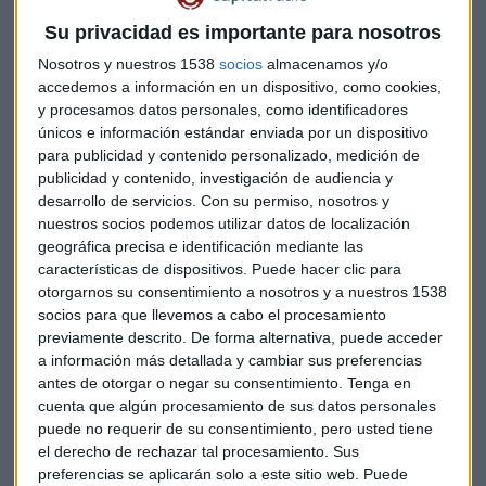
de un territorio para que reduzcan costes y aumenten
Su privacidad es importante para nosotros
beneficios a partir de la compra-venta o la transformación
de los recursos sobrantes.
Nosotros y nuestros 1538
socios
almacenamos y/o
accedemos a información en un dispositivo, como cookies,
La consejera delegada de Simbiosy ha expuesto en Capital
y procesamos datos personales, como identificadores
Radio cómo identifican las potencialidades de los residuos o
únicos e información estándar enviada por un dispositivo
para publicidad y contenido personalizado, medición de
de la energía sobrante. Cómo detectan las empresas para
publicidad y contenido, investigación de audiencia y
las que esos recursos sobrantes puedan ser una materia
desarrollo de servicios.
Con su permiso, nosotros y
prima o una energía aprovechable.
nuestros socios podemos utilizar datos de localización
geográfica precisa e identificación mediante las
Para ello analizan los datos industriales del ecosistema
características de dispositivos. Puede hacer clic para
como, por ejemplo, qué tipo de empresas hay, qué
otorgarnos su consentimiento a nosotros y a nuestros 1538
producen, qué recursos necesitan o de qué recursos
socios para que llevemos a cabo el procesamiento
disponen. El objetivo, identificar oportunidades globales a
previamente descrito. De forma alternativa, puede acceder
a información más detallada y cambiar sus preferencias
través de una plataforma de sinergias.
antes de otorgar o negar su consentimiento.
Tenga en
cuenta que algún procesamiento de sus datos personales
El objetivo final: la eficiencia de los recursos y la mejora de
puede no requerir de su consentimiento, pero usted tiene
la competitividad de la industria
el derecho de rechazar tal procesamiento. Sus
preferencias se aplicarán solo a este sitio web. Puede
Escucha de nuevo la entrevista que ha realizado Luis