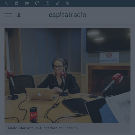
Maite Gilarranz, co-fundadora de PiperLab