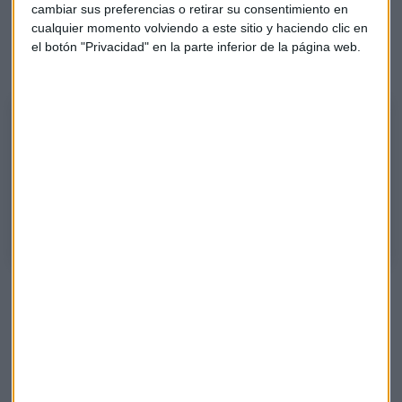
cambiar sus preferencias o retirar su consentimiento en
Vicente Muñoz y
Maite Gilarranz, co-fundadora de
cualquier momento volviendo a este sitio y haciendo clic en
PiperLab
a Verónica Kuchinow, cofundadora y CEO de
el botón "Privacidad" en la parte inferior de la página web.
Simbiosy:
Big Data y el reciclaje
Verónica Kuchinow, cofundadora y CEO de Simbiosy y Maite Gilarranz,
co-fundadora de PiperLab han hablado sobre el uso del Big Data y
cómo ayuda a convertir los residuos de una empresa a recursos para la
sociedad.
Big data
Economía circular