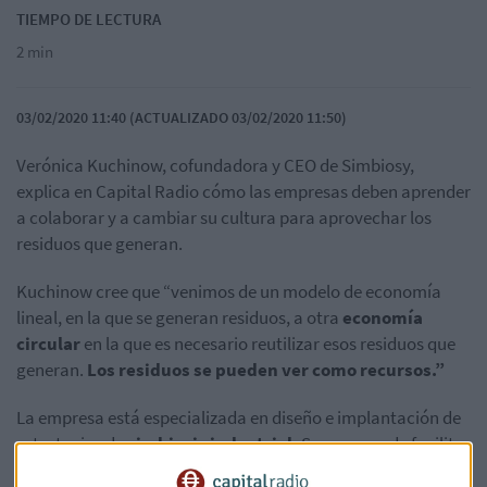
TIEMPO DE LECTURA
2 min
03/02/2020 11:40 (ACTUALIZADO 03/02/2020 11:50)
Verónica Kuchinow, cofundadora y CEO de Simbiosy,
explica en Capital Radio cómo las empresas deben aprender
a colaborar y a cambiar su cultura para aprovechar los
residuos que generan.
Kuchinow cree que “venimos de un modelo de economía
lineal, en la que se generan residuos, a otra
economía
circular
en la que es necesario reutilizar esos residuos que
generan.
Los residuos se pueden ver como recursos.”
La empresa está especializada en diseño e implantación de
estrategias de
simbiosis industrial.
Se encarga de facilitar
el desarrollo de sinergias entre empresas y organizaciones