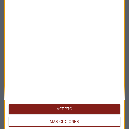
Elige los boletines a los que suscribirte
*
Apertura
La Magia de la Publicidad
Claves ESG
Acepto la
política de privacidad
. *
¡Suscribirme!
EN DIRECTO
@CAPITALRADIOB
ACEPTO
MÁS OPCIONES