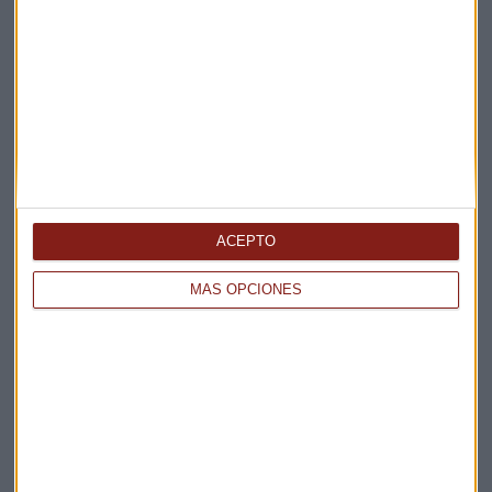
ACEPTO
MÁS OPCIONES
Elige los boletines a los que suscribirte
*
Apertura
La Magia de la Publicidad
Claves ESG
Acepto la
política de privacidad
. *