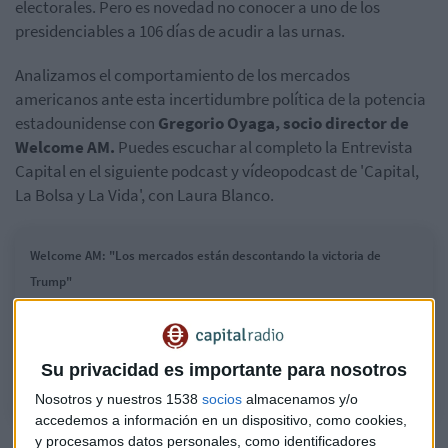
electorales. Pero es novedad no conocer a uno de los
presidenciables a 106 días de acudir a las urnas.
Analizamos el comportamiento de los mercados
americanos ante esta incertidumbre política de la potencia
estadounidense con
Gregorio Oyaga, socio director de
Welcome AM.
Puedes escuchar al completo la Entrevista
Capital en el siguiente podcast y vídeopodcast de 'Capital,
La Bolsa y La Vida', con Laura Blanco.
Welcome AM: "Los mercados están descontando la victoria de
Trump"
El socio director de Welcome AM, Gregorio Oyaga, analiza el
comportamiento de los mercados americanos ante esta incertidumbre
política en Estados Unidos.
Su privacidad es importante para nosotros
Nosotros y nuestros 1538
socios
almacenamos y/o
accedemos a información en un dispositivo, como cookies,
y procesamos datos personales, como identificadores