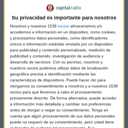
los que hablamos de que es el hold, el pánico y avaricia y por qué
acabamos comprando alto y vendiendo bajo, entrando en las
diferencias entre el concepto de inversión retail e inversión institucional
Su privacidad es importante para nosotros
Nosotros y nuestros 1538
socios
almacenamos y/o
accedemos a información en un dispositivo, como cookies,
y procesamos datos personales, como identificadores
¿Qué es hold?
únicos e información estándar enviada por un dispositivo
para publicidad y contenido personalizado, medición de
"Comprar y mantener el activo pase a lo que pase". Esa es la
publicidad y contenido, investigación de audiencia y
definición concisa y clave de este término que cada vez
desarrollo de servicios.
Con su permiso, nosotros y
tiene más visibilidad en el sector. El concepto busca dar
nuestros socios podemos utilizar datos de localización
respuesta a qué habría pasado si al comprar bitcoin u otro
geográfica precisa e identificación mediante las
activo en 2010, 2012 o 2015, por ejemplo, no se hubiera
características de dispositivos. Puede hacer clic para
vendido.
otorgarnos su consentimiento a nosotros y a nuestros 1538
socios para que llevemos a cabo el procesamiento
¿Y pánico y avaricia?
previamente descrito. De forma alternativa, puede acceder
a información más detallada y cambiar sus preferencias
"Refleja en un índice cuantitativo una situación psicológica
antes de otorgar o negar su consentimiento.
Tenga en
que es muy difícil de cuantificar porque depende del
cuenta que algún procesamiento de sus datos personales
contexto". Al final, reflejan los dos estados de ánimo que
puede no requerir de su consentimiento, pero usted tiene
el derecho de rechazar tal procesamiento. Sus