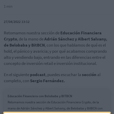
1 min
27/04/2022 13:12
Retomamos nuestra sección de
Educación Financiera
Crypto
, de la mano de
Adrián Sánchez y Albert Salvany,
de Belobaba y BitBCN
, con los que hablamos de qué es el
hold, el pánico y avaricia; y por qué acabamos comprando
alto y vendiendo bajo, entrando en las diferencias entre el
concepto de inversión retail e inversión institucional.
En el siguiente
podcast
, puedes escuchar la
sección
al
completo, con
Sergio Fernández.
Educación Financiera con Belobaba y BITBCN
Retomamos nuestra sección de Educación Financiera Crypto, de la
mano de Adrián Sánchez y Albert Salvany, de Belobaba y BitBCN con