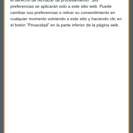
rodean al inversor. Siempre se debate entre el miedo a que el
preferencias se aplicarán solo a este sitio web. Puede
mercado baje y perder sus beneficios, o esa avaricia de no
cambiar sus preferencias o retirar su consentimiento en
vender y aguantar porque va subiendo.
cualquier momento volviendo a este sitio y haciendo clic en
el botón "Privacidad" en la parte inferior de la página web.
Belobaba y BitBCN presentan en
CryptoCapital su Launchpad
En nuestra sección de Educación Financiera, con
Belobaba y BitBCN, hablamos de su Launchpad y del
reciente acuerdo con CleanCarbon.
Capital Radio /
/ 2022-04-20