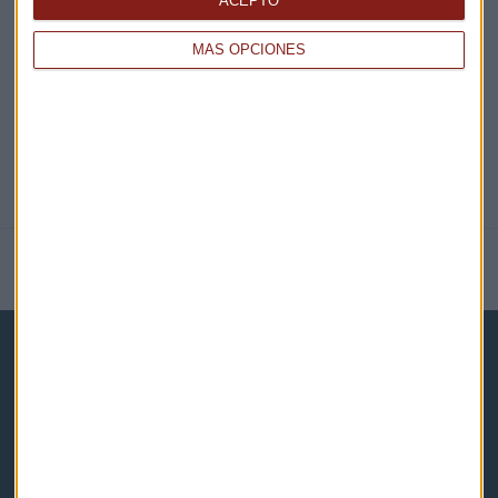
ACEPTO
@CAPITALRADIOB
MÁS OPCIONES
NOTICIAS RELACIONADAS
Capital Radio