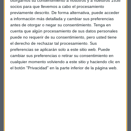
otorgarnos su consentimiento a nosotros y a nuestros 1538
socios para que llevemos a cabo el procesamiento
plataforma NFT es algo de lo que quería
previamente descrito. De forma alternativa, puede acceder
ser parte”.
a información más detallada y cambiar sus preferencias
antes de otorgar o negar su consentimiento.
Tenga en
No es la primera experiencia de Cristiano
cuenta que algún procesamiento de sus datos personales
puede no requerir de su consentimiento, pero usted tiene
con NFTs
el derecho de rechazar tal procesamiento. Sus
preferencias se aplicarán solo a este sitio web. Puede
En marzo, Ronaldo
recibió tokens criptográficos
por
cambiar sus preferencias o retirar su consentimiento en
sus logros en el deporte.
La estrella del fútbol recibió
cualquier momento volviendo a este sitio y haciendo clic en
tokens JUV, el token oficial de fanáticos de Juventus FC, por
el botón "Privacidad" en la parte inferior de la página web.
cada gol que anotó en su carrera senior.
A pesar del criptoinvierno actual, el CEO de Binance expresó
su positividad a principios de junio.
Con confianza,
Zhao
señaló que es su tercer criptoinvierno y el segundo
encuentro de Binance con este tipo de situación de
mercado,
lo que implica que el equipo sabe cómo navegar
en un mercado bajista.
Aparte de esto, el CEO de Binance
dijo que usarán