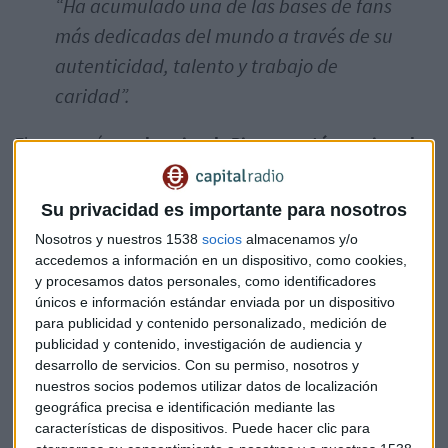
“Ha acumulado una de las bases de fans
más dedicadas del mundo a través de su
autenticidad, talento y trabajo de
caridad”.
Zhao agregó que
el equipo de Binance está emocionado
de brindar a los fanáticos de Ronaldo "oportunidades
de participación exclusivas para conectarse con
Su privacidad es importante para nosotros
Ronaldo"
ya que poseen piezas de las colecciones de NFT.
Mientras tanto, la superestrella del fútbol también comentó
Nosotros y nuestros 1538
socios
almacenamos y/o
sobre los próximos lanzamientos de NFT y dijo que los
accedemos a información en un dispositivo, como cookies,
y procesamos datos personales, como identificadores
fanáticos seguramente los disfrutarán.
Ronaldo también
únicos e información estándar enviada por un dispositivo
explicó:
para publicidad y contenido personalizado, medición de
publicidad y contenido, investigación de audiencia y
“Mi relación con los fanáticos es muy
desarrollo de servicios.
Con su permiso, nosotros y
importante para mí, por lo que la idea
nuestros socios podemos utilizar datos de localización
geográfica precisa e identificación mediante las
de brindar experiencias y acceso sin
características de dispositivos. Puede hacer clic para
precedentes a través de esta