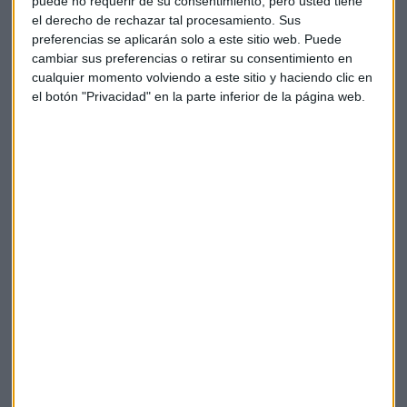
puede no requerir de su consentimiento, pero usted tiene
Además, es importante conocer el contexto histórico que
el derecho de rechazar tal procesamiento. Sus
rodean a las
DeFi
. Tanto de dónde venimos, hacia dónde
preferencias se aplicarán solo a este sitio web. Puede
vamos y en qué punto nos encontramos en el momento
cambiar sus preferencias o retirar su consentimiento en
actual. Esto es prioritario, sobre todo, al iniciar la andadura
cualquier momento volviendo a este sitio y haciendo clic en
crypto porque
"aunque penalicemos en rentabilidad,
el botón "Privacidad" en la parte inferior de la página web.
iremos en exceso en seguridad".
¿Cómo afecta la situación económica en las
criptomonedas?
Hablamos sobre los ciclos de Bitcóin con Albert
Salvany y Adrián Sánchez, de Belobaba, para
conocer cómo le influye el contexto económico.