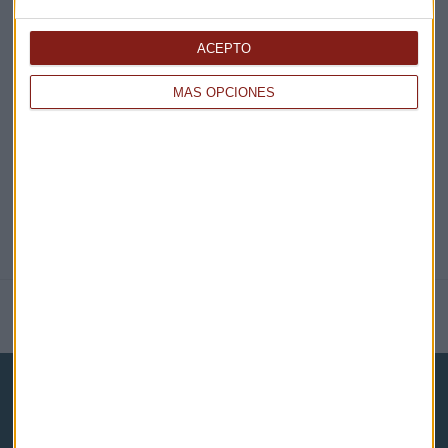
EN DIRECTO
ACEPTO
MÁS OPCIONES
@CAPITALRADIOB
NOTICIAS RELACIONADAS