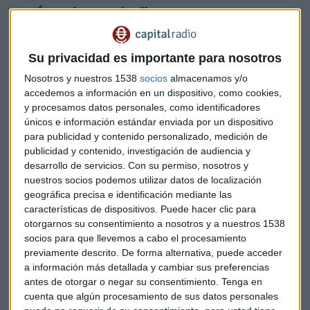
¿Qué son las DeFi o finanzas
descentralizadas?
Como punto de partida, nuestros invitados señalan que lo
Su privacidad es importante para nosotros
más importante en el mercado crypto es mantener siempre
Nosotros y nuestros 1538
socios
almacenamos y/o
el foco:
la formación.
Con independencia de si el mercado
accedemos a información en un dispositivo, como cookies,
se encuentra en un momento alcista o bajista.
y procesamos datos personales, como identificadores
únicos e información estándar enviada por un dispositivo
"Las DeFi te enseñan a ser un productor de
para publicidad y contenido personalizado, medición de
publicidad y contenido, investigación de audiencia y
rentabilidad".
Consiguen gestionar con gran acierto
desarrollo de servicios.
Con su permiso, nosotros y
"tiempo y capital" par alcanzar grandes rentabilidades en
nuestros socios podemos utilizar datos de localización
sus activos. Nos alejamos de la mentalidad tradicional de
geográfica precisa e identificación mediante las
los holders y especuladores.
características de dispositivos. Puede hacer clic para
otorgarnos su consentimiento a nosotros y a nuestros 1538
Siempre, y lo subrayan como algo fundamental,
socios para que llevemos a cabo el procesamiento
manteniendo una seguridad operativa y una seguridad
previamente descrito. De forma alternativa, puede acceder
como usuario. "
Es importante mantener unos hábitos
a información más detallada y cambiar sus preferencias
saludables en la gestión de Internet"
, apuntan.
antes de otorgar o negar su consentimiento.
Tenga en
cuenta que algún procesamiento de sus datos personales