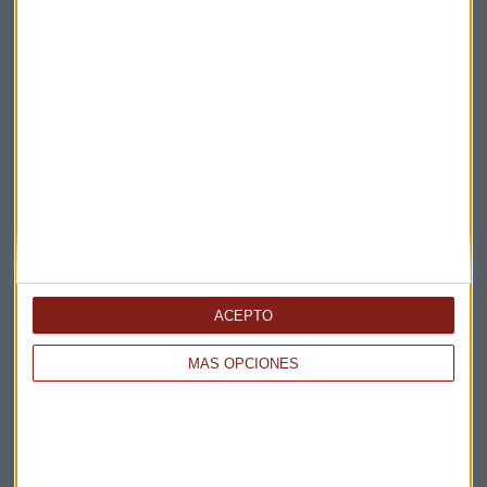
Acepto la
política de privacidad
. *
¡Suscribirme!
EN DIRECTO
@CAPITALRADIOB
ACEPTO
MÁS OPCIONES
NOTICIAS RELACIONADAS