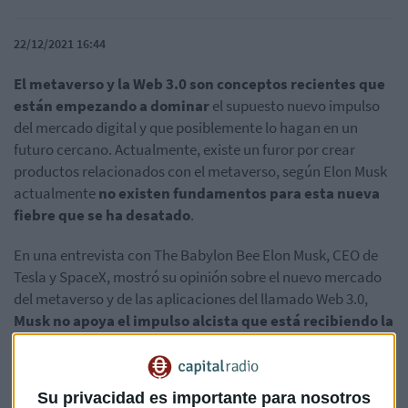
22/12/2021 16:44
El metaverso y la Web 3.0 son conceptos recientes que
están empezando a dominar
el supuesto nuevo impulso
del mercado digital y que posiblemente lo hagan en un
futuro cercano. Actualmente, existe un furor por crear
productos relacionados con el metaverso, según Elon Musk
actualmente
no existen fundamentos para esta nueva
fiebre que se ha desatado
.
En una entrevista con The Babylon Bee Elon Musk, CEO de
Tesla y SpaceX, mostró su opinión sobre el nuevo mercado
del metaverso y de las aplicaciones del llamado Web 3.0,
Musk no apoya el impulso alcista que está recibiendo la
industria del metaverso y del Web3
exclamando que es
tan sólo una táctica de marketing como una moda
pasajera.
Su privacidad es importante para nosotros