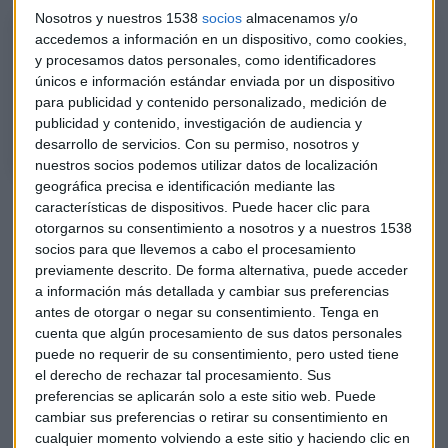
Nosotros y nuestros 1538
socios
almacenamos y/o
CryptoNews 22/12
accedemos a información en un dispositivo, como cookies,
Repasamos toda la actualidad cripto del día. Ya está disponible el
y procesamos datos personales, como identificadores
únicos e información estándar enviada por un dispositivo
staking de IOTA, Elon Musk arremete contra el metaverso y web3 y Matic
para publicidad y contenido personalizado, medición de
alcanza máximos históricos.
publicidad y contenido, investigación de audiencia y
desarrollo de servicios.
Con su permiso, nosotros y
nuestros socios podemos utilizar datos de localización
geográfica precisa e identificación mediante las
Musk no invertiría en el Metaverso
características de dispositivos. Puede hacer clic para
otorgarnos su consentimiento a nosotros y a nuestros 1538
Al ser preguntado sobre si invertiría en esta industria,
socios para que llevemos a cabo el procesamiento
comentó: “
No sé si me creo necesariamente esto del
previamente descrito. De forma alternativa, puede acceder
metaverso
, aunque la gente me habla mucho de ello […]
a información más detallada y cambiar sus preferencias
esto me suena como una especie de hype”.
antes de otorgar o negar su consentimiento.
Tenga en
cuenta que algún procesamiento de sus datos personales
De hecho, el propio Elon Musk también incluyó al Web 3.0 en
puede no requerir de su consentimiento, pero usted tiene
el mismo saco, debido a que los términos se encuentran en
el derecho de rechazar tal procesamiento. Sus
preferencias se aplicarán solo a este sitio web. Puede
la misma situación que con el uso de blockchain en el 2017.
cambiar sus preferencias o retirar su consentimiento en
cualquier momento volviendo a este sitio y haciendo clic en
El multimillonario admitió que
por ahora no entiende el