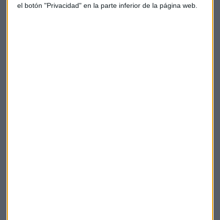
el botón "Privacidad" en la parte inferior de la página web.
hype actual
. Sin embargo, es cierto que también matizó y
dejó la puerta abierta a que en un futuro si lo pudiese
entender. Aseguró que
de momento es incapaz de ver un
metaverso convincente, la Web 3 suena más a
marketing que a realidad
. No lo entiendo, y tal vez lo haga
en el futuro, pero aún no lo entiendo.
Elon Musk
Metaverso
Web3
Suscríbete a nuestros boletines
Te enviaremos las noticias más importantes del día