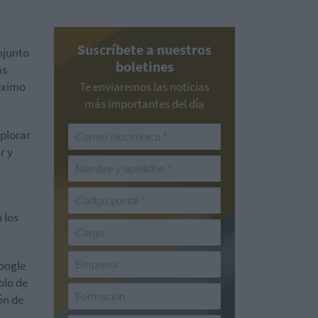
Suscríbete a nuestros
njunto
boletines
as
róximo
Te enviaremos las noticias
más importantes del día
plorar
r y
 los
Google
olo de
ón de