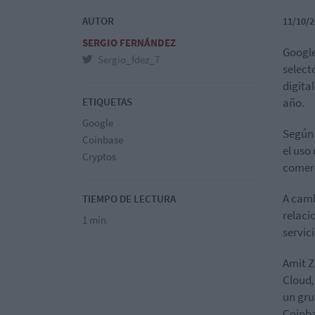
AUTOR
11/10/2
SERGIO FERNÁNDEZ
Google
Sergio_fdez_7
select
digita
ETIQUETAS
año.
Google
Según 
Coinbase
el uso
Cryptos
comer
A camb
TIEMPO DE LECTURA
relaci
1 min
servic
Amit Z
Cloud
un gru
Coinb