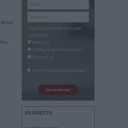
 de sus
Elige los boletines a los que
suscribirte
*
das,
Apertura
La Magia de la Publicidad
Claves ESG
Acepto la
política de privacidad
. *
¡Suscribirme!
EN DIRECTO