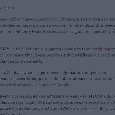
022 14:54
 anunció un nuevo acuerdo con Coinbase, que permitirá a un co
o de clientes pagar por sus servicios en la nube utilizando moned
les como Bitcoin y Ether.
Esto entrará en vigor a principios del p
CNBC el 11 de octubre, el gigante tecnológico también
planea
ex
 de Coinbase Prime, que es un servicio de custodia para almacena
ciar con criptomonedas.
io, Coinbase anunció que moverá algunas de sus aplicaciones
onadas con los datos, que inicialmente se almacenaron utilizando
ios web de Amazon, a la nube de Google.
avery, vicepresidente y gerente general y jefe de plataforma de 
,
dijo que al principio, los pagos de criptomonedas se aceptarán s
po selecto de clientes ya activos en Web3 a través de la integraci
ase Commerce.