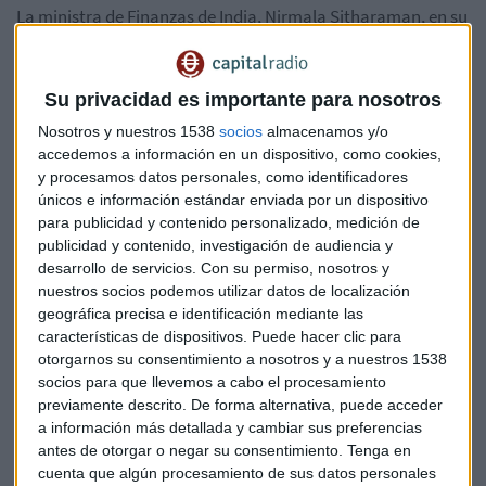
La ministra de Finanzas de India, Nirmala Sitharaman, en su
discurso sobre el presupuesto anual, señaló que se ha
registrado un considerable aumento en las transacciones
con criptomonedas:
Su privacidad es importante para nosotros
Nosotros y nuestros 1538
socios
almacenamos y/o
“La magnitud y frecuencia de estas
accedemos a información en un dispositivo, como cookies,
transacciones han hecho imperativo
y procesamos datos personales, como identificadores
únicos e información estándar enviada por un dispositivo
prever un régimen tributario específico,
para publicidad y contenido personalizado, medición de
[…] En consecuencia, para la
publicidad y contenido, investigación de audiencia y
desarrollo de servicios.
Con su permiso, nosotros y
tributación de los activos digitales
nuestros socios podemos utilizar datos de localización
virtuales, propongo establecer que
geográfica precisa e identificación mediante las
cualquier ingreso proveniente de la
características de dispositivos. Puede hacer clic para
otorgarnos su consentimiento a nosotros y a nuestros 1538
transferencia de cualquier activo digital
socios para que llevemos a cabo el procesamiento
virtual se gravará a una tasa del 30%”.
previamente descrito. De forma alternativa, puede acceder
a información más detallada y cambiar sus preferencias
Al mismo tiempo, Sitharaman expresó
antes de otorgar o negar su consentimiento.
Tenga en
que no habría deducciones con respecto
cuenta que algún procesamiento de sus datos personales