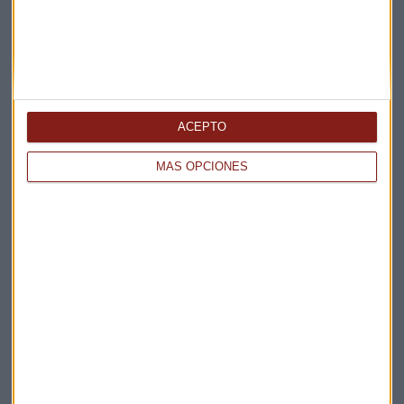
Te enviaremos las noticias más importantes del día
ACEPTO
MÁS OPCIONES
Elige los boletines a los que suscribirte
*
Apertura