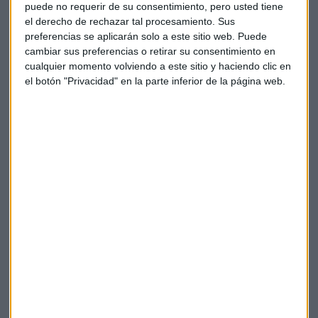
puede no requerir de su consentimiento, pero usted tiene
a ningún gasto ni asignación permitida
el derecho de rechazar tal procesamiento. Sus
al calcular dichos ingresos, excepto el
preferencias se aplicarán solo a este sitio web. Puede
costo de adquisición.
cambiar sus preferencias o retirar su consentimiento en
cualquier momento volviendo a este sitio y haciendo clic en
el botón "Privacidad" en la parte inferior de la página web.
Otro elemento a destacar es que las
pérdidas por la venta de criptomonedas
no se pueden compensar con ningún
otro ingreso, y las donaciones de activos
digitales se gravarán en manos del
destinatario.
Tras el anuncio ofrecido por la representante
gubernamental, Abhinav Soomaney, CEO de Cryptotax Pvt
Ltd, compartió algunos elementos a considerar:
“El gobierno ha establecido una tasa fija
del 30% para garantizar que todos los