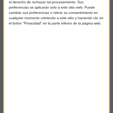
justo.
Los consumidores todavía tienen mucho que
el derecho de rechazar tal procesamiento. Sus
descubrir sobre la criptoeconomía y sus posibilidades
,
preferencias se aplicarán solo a este sitio web. Puede
cambiar sus preferencias o retirar su consentimiento en
y en Coinbase trabajamos todos los días para
cualquier momento volviendo a este sitio y haciendo clic en
acompañarlos en este viaje", comentó Coinbase.
el botón "Privacidad" en la parte inferior de la página web.
El ‘Move to Earn’ desembarca en España con
BITBCN y Olympia
La escuela pionera en formación en Blockchain y
DeFi ofrece a través de su incubadora la opción de
invertir en esta plataforma.
Capital Radio /
/ 2022-05-10