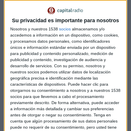
actualmente no se les anima a hacerlo.
El 63% sigue prefiriendo Bitcoin
Su privacidad es importante para nosotros
Mientras que por parte de los criptoinversore
s
al menos el
Nosotros y nuestros 1538
socios
almacenamos y/o
63% de ellos siguen prefiriendo el activo digital
accedemos a información en un dispositivo, como cookies,
y procesamos datos personales, como identificadores
tradicional Bitcoin (BTC)
, el mismo porcentaje muestra la
únicos e información estándar enviada por un dispositivo
presencia de hombres en el entorno de inversión. Por su
para publicidad y contenido personalizado, medición de
parte, el 40% opta por la moneda digital Ethereum (ETH).
publicidad y contenido, investigación de audiencia y
desarrollo de servicios.
Con su permiso, nosotros y
"
Los resultados del estudio muestran el progresivo
nuestros socios podemos utilizar datos de localización
establecimiento de la criptoeconomía en Europa y
geográfica precisa e identificación mediante las
España
es uno de los países más abiertos a esta nueva
características de dispositivos. Puede hacer clic para
realidad. En Coinbase, por ejemplo, vemos esto en el
otorgarnos su consentimiento a nosotros y a nuestros 1538
socios para que llevemos a cabo el procesamiento
impulso que han tomado en los últimos años en la
previamente descrito. De forma alternativa, puede acceder
adquisición de criptoactivos y la confianza en España del
a información más detallada y cambiar sus preferencias
impacto de las criptomonedas en la sociedad, pero la
antes de otorgar o negar su consentimiento.
Tenga en
criptoeconomía aún no ha evolucionado y crecido para
cuenta que algún procesamiento de sus datos personales
convertirse en un sistema financiero más democrático y
puede no requerir de su consentimiento, pero usted tiene