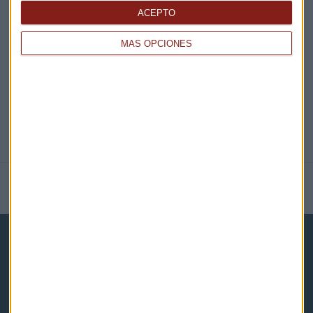
EN DIRECTO
ACEPTO
@CAPITALRADIOB
MÁS OPCIONES
NOTICIAS RELACIONADAS
Capital Radio