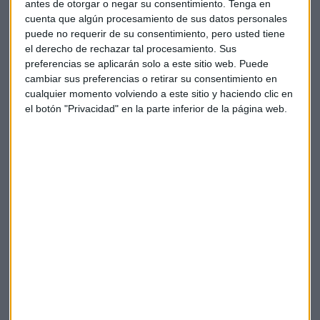
antes de otorgar o negar su consentimiento.
Tenga en
Curiosamente, los opositores dijeron que
el retraso en
cuenta que algún procesamiento de sus datos personales
aceptar la solicitud de ASX Clear para negociar un ETF
puede no requerir de su consentimiento, pero usted tiene
de Bitcoin tenía la intención de preservar el centro de
el derecho de rechazar tal procesamiento. Sus
preferencias se aplicarán solo a este sitio web. Puede
negociación de ASX de la competencia.
cambiar sus preferencias o retirar su consentimiento en
cualquier momento volviendo a este sitio y haciendo clic en
En particular,
han pasado dos años desde que la
el botón "Privacidad" en la parte inferior de la página web.
Comisión Australiana de Valores e Inversiones (ASIC)
escribió a un promotor financiero de Bitcoin
, afirmando
que un producto minorista de Bitcoin listado en Australia no
estaba permitido en ese momento.