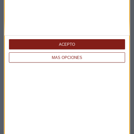
Claves ESG
Acepto la
política de privacidad
. *
¡Suscribirme!
ACEPTO
MÁS OPCIONES
EN DIRECTO
@CAPITALRADIOB