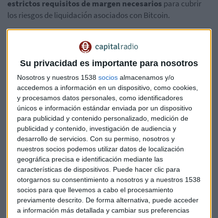
estrictos requisitos de margen necesarios
para cubrir
los riesgos de liquidación asociados con Bitcoin.
Se cree que
actualmente hay tres participantes de
compensación de grado institucional y un gran jugador
de compensación minorista
que están preparados para
Su privacidad es importante para nosotros
pagar el margen del 42 por ciento requerido por ASX Clear
Nosotros y nuestros 1538
socios
almacenamos y/o
antes de permitir que comience el comercio en un ETF de
accedemos a información en un dispositivo, como cookies,
Bitcoin.
y procesamos datos personales, como identificadores
únicos e información estándar enviada por un dispositivo
El ETF de Bitcoin está listo para operar el 27
para publicidad y contenido personalizado, medición de
publicidad y contenido, investigación de audiencia y
de abril
desarrollo de servicios.
Con su permiso, nosotros y
En otras palabras,
el único producto etf de Bitcoin ahora
nuestros socios podemos utilizar datos de localización
frente a ASX Clear, el ETF de Bitcoin de Cosmos Asset
geográfica precisa e identificación mediante las
características de dispositivos. Puede hacer clic para
Management, podrá comenzar a cotizar en el Cboe el 27
otorgarnos su consentimiento a nosotros y a nuestros 1538
de abril,
cuando se abra el mercado. Se espera que $ 1 mil
socios para que llevemos a cabo el procesamiento
millones fluyan hacia el primer ETF de Bitcoin de Australia
previamente descrito. De forma alternativa, puede acceder
cuando se publique la próxima semana.
a información más detallada y cambiar sus preferencias