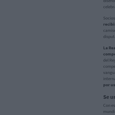
diseño
celebr
Socio
recibi
camise
disput
La Re
compe
del Re
compet
vangua
intern
por us
Se u
Con es
mundi