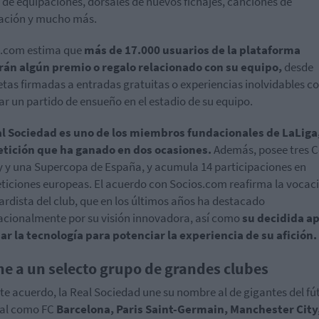
 de equipaciones, dorsales de nuevos fichajes, canciones de
ación y mucho más.
s.com estima que
más de 17.000 usuarios de la plataforma
rán algún premio o regalo relacionado con su equipo,
desde
tas firmadas a entradas gratuitas o experiencias inolvidables 
ar un partido de ensueño en el estadio de su equipo.
al Sociedad es uno de los miembros fundacionales de LaLiga
tición que ha ganado en dos ocasiones.
Además, posee tres 
y y una Supercopa de España, y acumula 14 participaciones en
iciones europeas. El acuerdo con Socios.com reafirma la vocac
rdista del club, que en los últimos años ha destacado
acionalmente por su visión innovadora, así como
su decidida a
ar la tecnología para potenciar la experiencia de su afición.
ne a un selecto grupo de grandes clubes
te acuerdo, la Real Sociedad une su nombre al de gigantes del fú
al como FC
Barcelona, Paris Saint-Germain, Manchester City