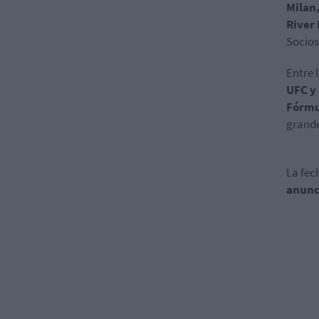
Milan,
River
Socios
Entre 
UFC y 
Fórmu
grande
La fec
anunc