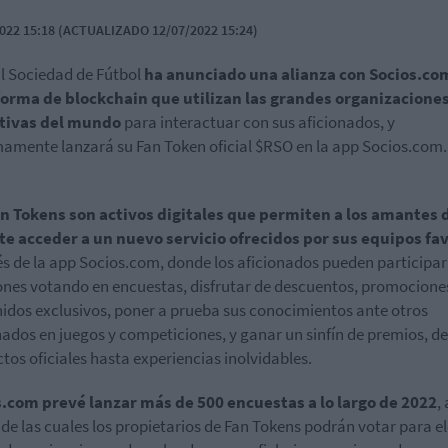
022 15:18 (ACTUALIZADO 12/07/2022 15:24)
l Sociedad de Fútbol
ha anunciado una alianza con Socios.com
forma de blockchain que utilizan las grandes organizacione
tivas del mundo
para interactuar con sus aficionados, y
amente lanzará su Fan Token oficial $RSO en la app Socios.com.
n Tokens son activos digitales que permiten a los amantes 
e acceder a un nuevo servicio ofrecidos por sus equipos fav
és de la app Socios.com, donde los aficionados pueden participar
ones votando en encuestas, disfrutar de descuentos, promocione
idos exclusivos, poner a prueba sus conocimientos ante otros
nados en juegos y competiciones, y ganar un sinfín de premios, d
tos oficiales hasta experiencias inolvidables.
.com prevé lanzar más de 500 encuestas a lo largo de 2022
, 
 de las cuales los propietarios de Fan Tokens podrán votar para el