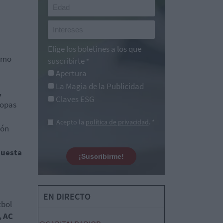
Elige los boletines a los que
como
suscribirte
*
Apertura
La Magia de la Publicidad
,
Claves ESG
Copas
Acepto la
política de privacidad
. *
ión
puesta
¡Suscribirme!
EN DIRECTO
tbol
, AC