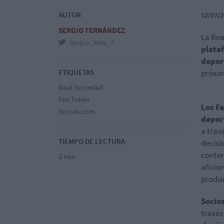
AUTOR
12/07/2
SERGIO FERNÁNDEZ
La Rea
Sergio_fdez_7
plata
depor
ETIQUETAS
próxim
Real Sociedad
Fan Token
Los Fa
Socios.com
deport
a trav
TIEMPO DE LECTURA
decisi
conten
2 min
aficio
produc
Socios
través