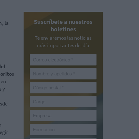
Suscríbete a nuestros
, la
boletines
s
Te enviaremos las noticias
más importantes del día
del
orito
s
 en
s y
esde
a
egir