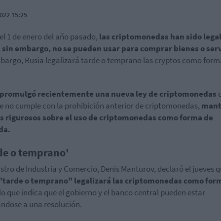
022 15:25
el 1 de enero del año pasado,
las criptomonedas han sido lega
, sin embargo, no se pueden usar para comprar bienes o serv
bargo, Rusia legalizará tarde o temprano las cryptos como form
 promulgó recientemente una nueva ley de criptomonedas
 no cumple con la prohibición anterior de criptomonedas,
mant
es rigurosos sobre el uso de criptomonedas como forma de
da.
de o temprano'
istro de Industria y Comercio, Denis Manturov, declaró el jueves 
"tarde o temprano" legalizará las criptomonedas como for
 lo que indica que el gobierno y el banco central pueden estar
ndose a una resolución.