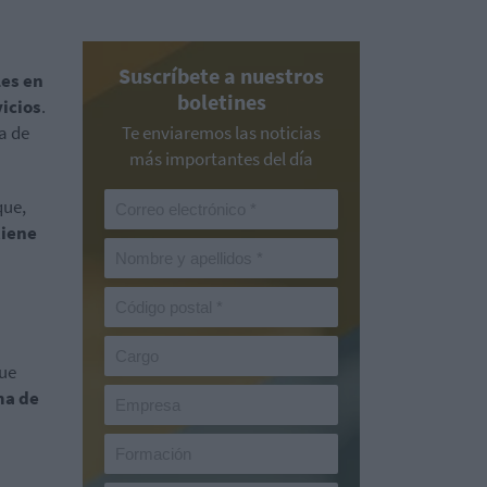
Suscríbete a nuestros
les en
boletines
icios
.
a de
Te enviaremos las noticias
más importantes del día
que,
iene
que
ma de