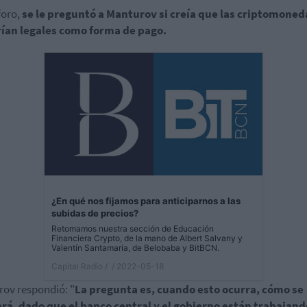
foro,
se le preguntó a Manturov si creía que las criptomoned
rían legales como forma de pago.
¿En qué nos fijamos para anticiparnos a las
subidas de precios?
Retomamos nuestra sección de Educación
Financiera Crypto, de la mano de Albert Salvany y
Valentín Santamaría, de Belobaba y BitBCN.
Capital Radio /
/ 2022-05-18
ov respondió: "
La pregunta es, cuando esto ocurra, cómo se
rá, dado que el banco central y el gobierno están trabajand