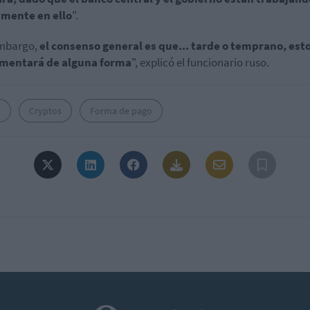
amente en ello
".
embargo,
el consenso general es que... tarde o temprano, esto
mentará de alguna forma
", explicó el funcionario ruso.
a
Cryptos
Forma de pago