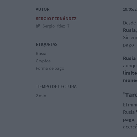
AUTOR
19/05/2
SERGIO FERNÁNDEZ
Desde 
Sergio_fdez_7
Rusia
Sin em
ETIQUETAS
pago
Rusia
Rusia
Cryptos
aunque
Forma de pago
límit
mone
TIEMPO DE LECTURA
'Tar
2 min
El min
Rusia
pago
,
acercá