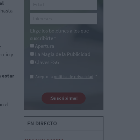
el
 hasta
Elige los boletines a los que
suscribirte
*
Apertura
n
La Magia de la Publicidad
rcio y
Claves ESG
n estar
Acepto la
política de privacidad
. *
¡Suscribirme!
n el
EN DIRECTO