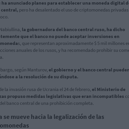
 ha anunciado planes para establecer una moneda digital d
 central,
pero ha desalentado el uso de criptomonedas privadas
oco.
 Nabiullina,
la gobernadora del banco central ruso, ha dicho
ntemente que el banco no puede aceptar inversiones en
omoneda
s, que representan aproximadamente $ 5 mil millones e
cciones anuales de los rusos, y ha recomendado prohibir su come
a.
mbargo, según Manturov,
el gobierno y el banco central puede
ndose a la resolución de su disputa.
de la invasión rusa de Ucrania el 24 de febrero,
el Ministerio de
zas propuso medidas legislativas que eran incompatibles
co
del banco central de una prohibición completa.
a se mueve hacia la legalización de las
tomonedas