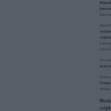
Moscú
banco
hace p
Elvira
recie
cript
transa
minerí
Sin e
acercá
Antes 
Finan
deseo 
Rusi
crip