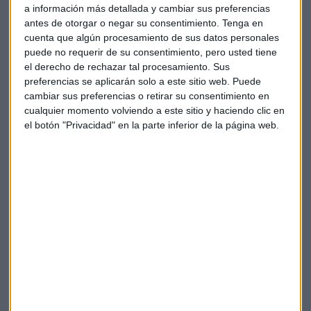
a información más detallada y cambiar sus preferencias
antes de otorgar o negar su consentimiento.
Tenga en
cuenta que algún procesamiento de sus datos personales
puede no requerir de su consentimiento, pero usted tiene
el derecho de rechazar tal procesamiento. Sus
preferencias se aplicarán solo a este sitio web. Puede
cambiar sus preferencias o retirar su consentimiento en
cualquier momento volviendo a este sitio y haciendo clic en
el botón "Privacidad" en la parte inferior de la página web.
APECOIN se dispara más de un 1000%. ¿El
nuevo Shiba Inu?
ApeCoin ha cotizado recientemente en varias bolsas
importantes. El suministro total de ApeCoin está
limitado y fijado en 1.000 millones de tokens
Capital Radio /
/ 2022-03-18
A lo largo de los años,
Buterin ha utilizado su blog
personal para defender soluciones técnicas
relacionadas con el desarrollo de Ethereum.
En
diciembre de 2021, publicó "Endgame", un experimento