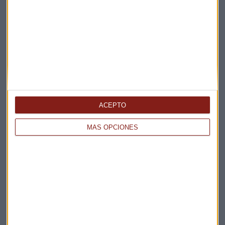
Elige los boletines a los que suscribirte
*
Apertura
La Magia de la Publicidad
Claves ESG
Acepto la
política de privacidad
. *
ACEPTO
¡Suscribirme!
MÁS OPCIONES
EN DIRECTO
@CAPITALRADIOB