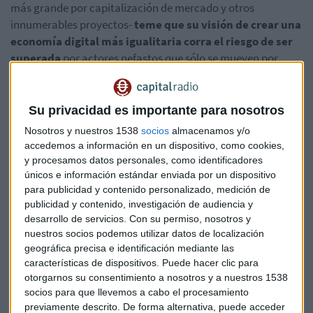
más grande por capitalización de mercado y otros
innumerables proyectos-
teme que su visión de crear una
economía digital más igualitaria corra el riesgo de ser
superada
por actores nefastos que sólo se mueven por
codicia.
"Si no ejercemos nuestra voz, las únicas cosas que se
Su privacidad es importante para nosotros
construyen son las que son inmediatamente rentables", dijo.
Nosotros y nuestros 1538
socios
almacenamos y/o
accedemos a información en un dispositivo, como cookies,
Esta entrevista también
profundizó en otros puntos
y procesamos datos personales, como identificadores
conflictivos de Ethereum para Buterin, como la
únicos e información estándar enviada por un dispositivo
cantidad de poder que debe ejercer en la comunidad
para publicidad y contenido personalizado, medición de
durante los períodos más conflictivos
de su evolución,
publicidad y contenido, investigación de audiencia y
incluyendo el infame hackeo de 2016 de una Organización
desarrollo de servicios.
Con su permiso, nosotros y
nuestros socios podemos utilizar datos de localización
Autónoma Descentralizada, o DAO. La entrevista presenta a
geográfica precisa e identificación mediante las
Buterin como un líder pragmático que adopta un enfoque
características de dispositivos. Puede hacer clic para
"intermedio" para resolver los problemas que afectan a la
otorgarnos su consentimiento a nosotros y a nuestros 1538
comunidad.
socios para que llevemos a cabo el procesamiento
previamente descrito. De forma alternativa, puede acceder