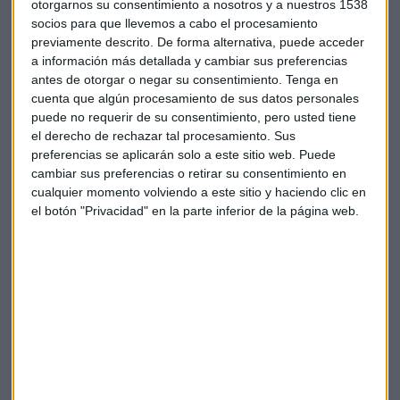
otorgarnos su consentimiento a nosotros y a nuestros 1538
El dato, herramienta clave para acelerar la sostenibilidad
socios para que llevemos a cabo el procesamiento
previamente descrito. De forma alternativa, puede acceder
De los Ríos cree que existe una gran preocupación en el
a información más detallada y cambiar sus preferencias
sector ya que si en España la gente quisiera formarse en
antes de otorgar o negar su consentimiento.
Tenga en
transformación digital "no habría capacidad suficiente por
cuenta que algún procesamiento de sus datos personales
toda la necesidad que hay, lo cual es un problema". Añade
puede no requerir de su consentimiento, pero usted tiene
el derecho de rechazar tal procesamiento. Sus
que no hay voluntad y que mucha gente no quiere emplear
preferencias se aplicarán solo a este sitio web. Puede
el tiempo en ello.
cambiar sus preferencias o retirar su consentimiento en
cualquier momento volviendo a este sitio y haciendo clic en
Según un informe de
Salesforce,
el 76% de los encuestados
el botón "Privacidad" en la parte inferior de la página web.
considera que no tiene los
skills
necesarios para esta
transformación digital. Este dato preocupa a todas las
empresas, que temen por no encontrar el talento que
necesitan para alcanzar esta transformación.
¿Es el metaverso una tendencia digital?
Laureano considera que "aún está por ver". Reconoce que
está habiendo una
importante inversión
por parte de las