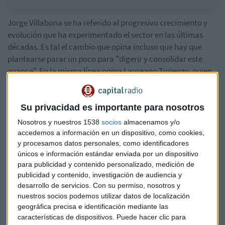
Jorge Villabona se ha referido al progresivo crecimiento y
evolución que ha experimentado el sector en las últimas
décadas. Es tal el cambio que opina incluso que hay que
plantearse parar un poco para "digerir y consolidar este
avance". En la misma línea opina Laureano Turienzo, quien
considera que se ha avanzado aún más y lo argumenta con
que "el año pasado se crearon más datos en el mundo que
en el resto de la historia de la humanidad".
Su privacidad es importante para nosotros
Nosotros y nuestros 1538
socios
almacenamos y/o
El CEO de Retail News Trends va más lejos y añade que este
accedemos a información en un dispositivo, como cookies,
cambio y avance en los últimos dos años no tiene
y procesamos datos personales, como identificadores
precedentes.
únicos e información estándar enviada por un dispositivo
para publicidad y contenido personalizado, medición de
Por su parte, Vicente de los Ríos, CEO de Líderes y Digitales,
publicidad y contenido, investigación de audiencia y
desarrollo de servicios.
Con su permiso, nosotros y
coincide con Jorge en cuanto a la importancia de "hacer un
nuestros socios podemos utilizar datos de localización
parón y una reflexión" para intentar que los consumidores
geográfica precisa e identificación mediante las
no se queden atrás
características de dispositivos. Puede hacer clic para