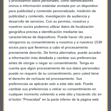
y procesamos datos personales, como identificadores
Superada ya la narrativa de la IA como amenaza, esta
únicos e información estándar enviada por un dispositivo
para publicidad y contenido personalizado, medición de
tecnología se presenta como una gran oportunidad para
publicidad y contenido, investigación de audiencia y
ampliar las capacidades humanas, "siempre y cuando
desarrollo de servicios.
Con su permiso, nosotros y
tengas las competencias para utilizarla", advierte González.
nuestros socios podemos utilizar datos de localización
Los datos, sin embargo, revelan que esas competencias
geográfica precisa e identificación mediante las
escasean de forma preocupante. Según el informe de Genius
características de dispositivos. Puede hacer clic para
HRTech y Digipoll (2025), elaborado a partir de una encuesta
otorgarnos su consentimiento a nosotros y a nuestros 1538
a 1.704 profesionales, el 61% afirma que su empresa no les
socios para que llevemos a cabo el procesamiento
previamente descrito. De forma alternativa, puede acceder
ha proporcionado orientación adecuada sobre el uso de la
a información más detallada y cambiar sus preferencias
IA. La consecuencia es inmediata. Como revela el informe
AI
antes de otorgar o negar su consentimiento.
Tenga en
Adoption Gap
de Udacity, tres de cada cuatro trabajadores
cuenta que algún procesamiento de sus datos personales
abandonan las herramientas de IA a mitad de una tarea por
puede no requerir de su consentimiento, pero usted tiene
problemas de precisión o falta de encaje en sus flujos de
el derecho de rechazar tal procesamiento. Sus
trabajo. "A pesar de la insistencia para que usemos la IA, no
preferencias se aplicarán solo a este sitio web. Puede
hemos recibido la formación adecuada para saber qué
cambiar sus preferencias o retirar su consentimiento en
cualquier momento volviendo a este sitio y haciendo clic en
podemos hacer y qué no", señala David Galán, IT Manager
el botón "Privacidad" en la parte inferior de la página web.
en Solutions Engineering de Banco Santander. A ello se
suma, según José Manuel Zafra, Head of BFS&I de Cognizant