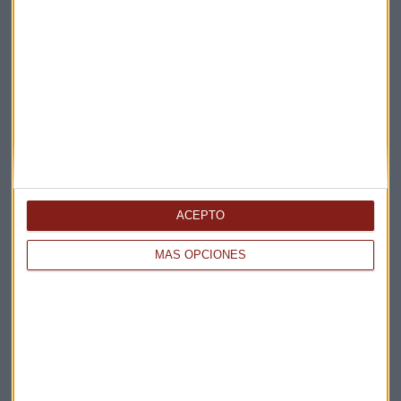
ACEPTO
MÁS OPCIONES
Elige los boletines a los que suscribirte
*
Apertura
La Magia de la Publicidad
Claves ESG
Acepto la
política de privacidad
. *