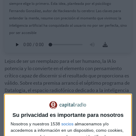
siempre elige lo primero. Esta idea, planteada por el psicólogo
Fernando González, autor de Hackeando tu cerebro: Las claves para
entender la mente, resume con precisión el momento que vivimos: la
inteligencia artificial ha conquistado al usuario no por ser perfecta, sino
por ser accesible
Lejos de ser un reemplazo para el ser humano, la IA lo
potencia y lo convierte en el elemento con pensamiento
crítico capaz de discernir si el resultado que proporciona es
válido. Sobre esta premisa arrancó el séptimo programa de
Datalogia, el espacio radiofónico dedicado a la inteligencia
artificial patrocinado por Cognizant, en el que expertos de
Banco Santander, Santander Digital Services y Cognizant
debatieron sobre cómo aprovechar el potencial de esta
Su privacidad es importante para nosotros
tecnología para crear valor real para el negocio y el cliente.
Nosotros y nuestros 1538
socios
almacenamos y/o
accedemos a información en un dispositivo, como cookies,
El talón de Aquiles: la formación