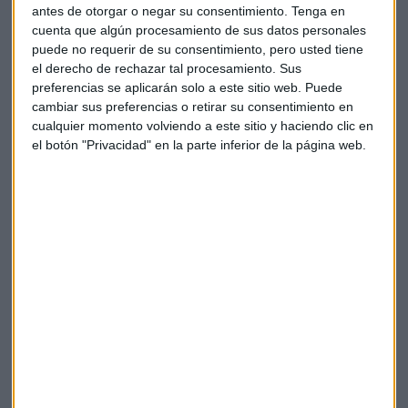
antes de otorgar o negar su consentimiento.
Tenga en
cuenta que algún procesamiento de sus datos personales
¿El fin de la energía nuclear?
puede no requerir de su consentimiento, pero usted tiene
Sobre las nucleares, Soriano cree que no es posible el cierre
el derecho de rechazar tal procesamiento. Sus
preferencias se aplicarán solo a este sitio web. Puede
de estas plantas y apuesta por una energía de fusión
cambiar sus preferencias o retirar su consentimiento en
aunque no se sabe cuándo llegará. Asegura que si se cierran
cualquier momento volviendo a este sitio y haciendo clic en
las nucleares se pierde el conocimiento desarrollado a lo
el botón "Privacidad" en la parte inferior de la página web.
largo de la historia cuando “el futuro va a ser nuclear”.
Defiende que “todas las tecnologías tienen que estar
disponibles”.
Si te gusta este tipo de contenido, suscríbete a la newsletter
Claves ESG
pinchando en la imagen que aparece abajo