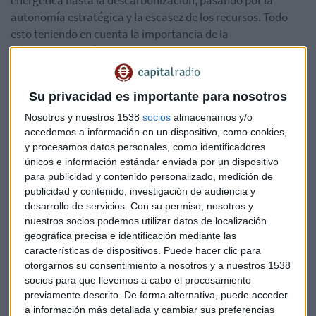
energética hasta la descarbonización, pasando por la
autonomía estratégica y la escasez de los recursos. Todo
esto teniendo en cuenta la importancia de la
reindustrialización.
España tiene unas condiciones “extraordinarias” para
Su privacidad es importante para nosotros
reindustrializarse, con buenos ingenieros y talento. Por ello,
hay que apostar por el talento español: hay que atraer y
Nosotros y nuestros 1538
socios
almacenamos y/o
retener el talento.
accedemos a información en un dispositivo, como cookies,
y procesamos datos personales, como identificadores
únicos e información estándar enviada por un dispositivo
Para el avance en sostenibilidad, la ingeniería es algo
para publicidad y contenido personalizado, medición de
esencial. Por ello, en el Congreso se ha tratado mucho este
publicidad y contenido, investigación de audiencia y
tema. Principalmente en materia de hidrógeno renovable,
desarrollo de servicios.
Con su permiso, nosotros y
combustibles renovables y energía nuclear.
nuestros socios podemos utilizar datos de localización
geográfica precisa e identificación mediante las
El objetivo es que en 2050 el hidrógeno renovable aporte el
características de dispositivos. Puede hacer clic para
20% de la energía en Europa. Esto es algo que las grandes
otorgarnos su consentimiento a nosotros y a nuestros 1538
compañías saben, pues todas están trabajando en ello. No
socios para que llevemos a cabo el procesamiento
obstante, las inversiones son clave y se necesita una
previamente descrito. De forma alternativa, puede acceder
a información más detallada y cambiar sus preferencias
colaboración público-privada para llegar a ellas.