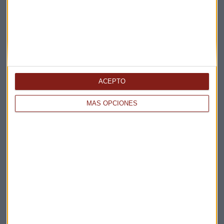
La Magia de la Publicidad
Claves ESG
Acepto la
política de privacidad
. *
¡Suscribirme!
ACEPTO
MÁS OPCIONES
EN DIRECTO
@CAPITALRADIOB