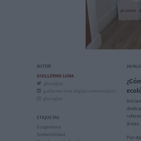
AUTOR
28/06/2
GUILLERMO LUNA
¿Cóm
glunaglez
ecol
guillermo-luna-digital-comunication
glunaglez
Inicia
dedica
refere
ETIQUETAS
áreas.
Ecogestiona
Sostenibilidad
Por da