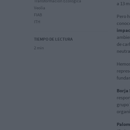
Transformación Ecológica
a 13 m
Veolia
FIAB
Pero h
ITH
conoce
impac
ambien
TIEMPO DE LECTURA
de car
2 min
neutra
Hemos 
repres
fundam
Borja
respon
grupo
organi
Palom