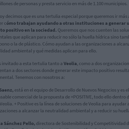
illones de personas y presta servicio en más de 1.100 municipios.
oy decimos que es una tertulia especial porque queremos ir más a
r c
ómo trabajan ayudando a otras instituciones a generar 
to positivo en la sociedad.
Queremos que nos cuenten las solu
tales que aplican para reducir no sólo la huella hídrica sino tam
bono o la de plástico. Cómo ayudan a las organizaciones a alcanz
lidad ambiental y qué medidas aplican para ello.
invitado a esta tertulia tanto a
Veolia
, como a dos organizacio
entan a dos sectores donde generar este impacto positivo result
ental. Tenemos con nosotros a:
Saenz
,
está en el equipo de Desarrollo de Nuevos Negocios y es el
sable comercial de la propuesta de +
POSITIVE
, todo ello dentro 
Veolia
. +
Positive
es la línea de soluciones de
Veolia
para ayudar a
zaciones a alcanzar la neutralidad ambiental y a reducir su huell
a Sánchez Pello,
directora de Sostenibilidad y Competitividad 