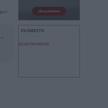
ógico
¡Suscribirme!
EN DIRECTO
r a
@CAPITALRADIOB