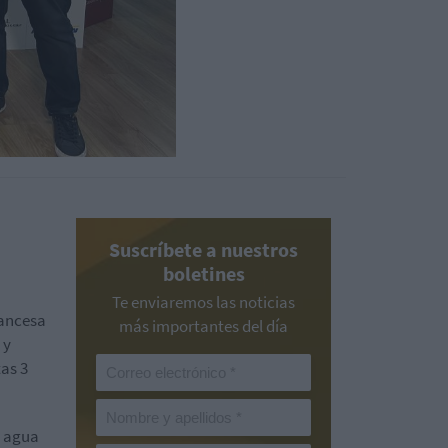
Suscríbete a nuestros
boletines
Te enviaremos las noticias
rancesa
más importantes del día
 y
as 3
a agua