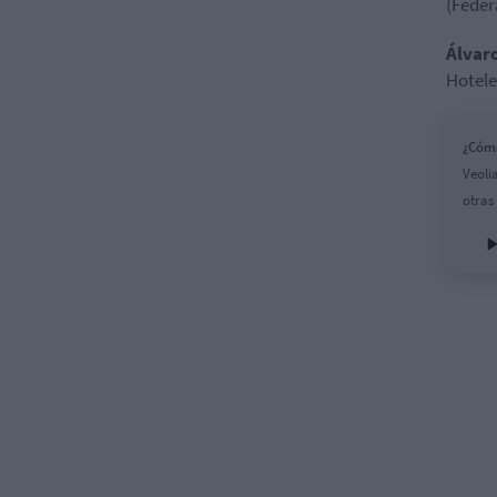
(Feder
Álvaro
Hotele
¿Cómo
Veoli
otras