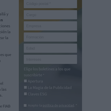
llá y
un
ciones
bién la
ar la
nes que
a
Elige los boletines a los que
suscribirte
*
Apertura
del
La Magia de la Publicidad
 las
Claves ESG
a.
Acepto la
política de privacidad
. *
de
FIAB