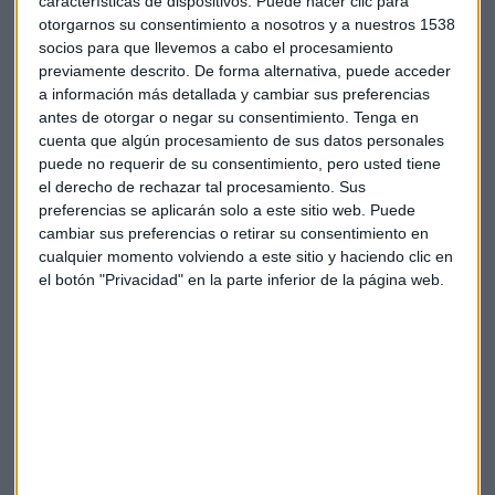
características de dispositivos. Puede hacer clic para
otorgarnos su consentimiento a nosotros y a nuestros 1538
socios para que llevemos a cabo el procesamiento
previamente descrito. De forma alternativa, puede acceder
a información más detallada y cambiar sus preferencias
antes de otorgar o negar su consentimiento.
Tenga en
cuenta que algún procesamiento de sus datos personales
puede no requerir de su consentimiento, pero usted tiene
el derecho de rechazar tal procesamiento. Sus
preferencias se aplicarán solo a este sitio web. Puede
cambiar sus preferencias o retirar su consentimiento en
cualquier momento volviendo a este sitio y haciendo clic en
el botón "Privacidad" en la parte inferior de la página web.
INVESTIDURA DE FEIJÓO
En el PP son conscientes de que
necesitan 4 escaños
para
garantizar la investidura de Alberto Núñez Feijóo. Los
populares confían en volver a la "estabilidad, sentido
común y mayoría constitucional" a través de los
6 grandes
acuerdos defendidos por el PP
. Fúnez defiende que los