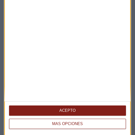
Elige los boletines a los que suscribirte
*
Apertura
La Magia de la Publicidad
Claves ESG
ACEPTO
Acepto la
política de privacidad
. *
MÁS OPCIONES