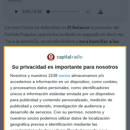
política.
Carmen Fúnez ha defendido en
El Balance
la posición del
Partido Popular, que no ha tardado un segundo en decir no:
"no a la amnistía, no al referéndum y
no a humillar a los
españoles
y a la democracia". Una reacción que, a su juicio,
no ha tenido el Partido Socialista, que "sigue en el empeño
de arrodillar a la democracia Española frente a
Su privacidad es importante para nosotros
Puigdemont".
Nosotros y nuestros 1538
socios
almacenamos y/o
"Conceder la amnistía es borrar el delito y eso no cabe en
accedemos a información en un dispositivo, como cookies,
y procesamos datos personales, como identificadores
nuestra Constitución porque nos estaríamos cargando algo
únicos e información estándar enviada por un dispositivo
esencial: la igualdad de todos ante la ley". Fúnez explica que
para publicidad y contenido personalizado, medición de
la amnistía se utiliza para pasar de una dictadura a una
publicidad y contenido, investigación de audiencia y
democracia y se pregunta: "¿de verdad hay alguien en el
desarrollo de servicios.
Con su permiso, nosotros y
PSOE capaz de decir que en el
2017 las leyes no eran
nuestros socios podemos utilizar datos de localización
democráticas?
.
geográfica precisa e identificación mediante las