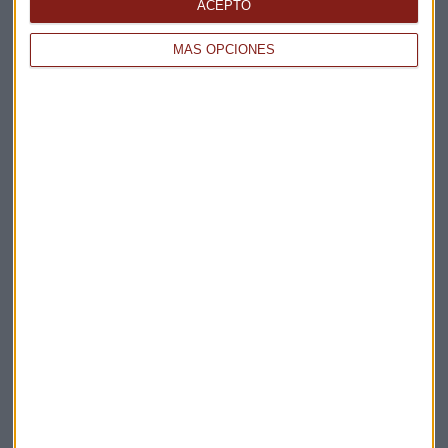
La Magia de la Publicidad
ACEPTO
Claves ESG
MÁS OPCIONES
Acepto la
política de privacidad
. *
¡Suscribirme!
EN DIRECTO
@CAPITALRADIOB