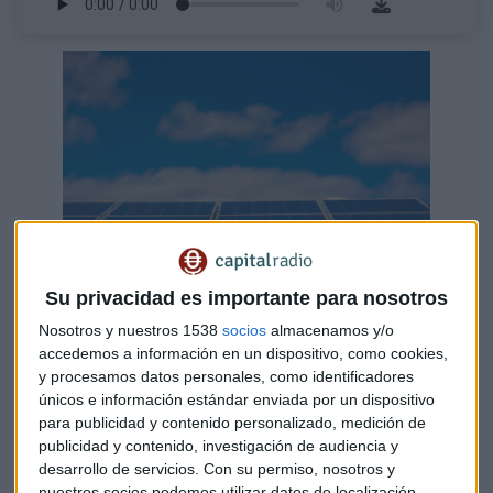
Su privacidad es importante para nosotros
Los beneficios caídos del cielo también son para
Nosotros y nuestros 1538
socios
almacenamos y/o
accedemos a información en un dispositivo, como cookies,
minoristas
y procesamos datos personales, como identificadores
únicos e información estándar enviada por un dispositivo
El silicio, clave en los paneles
para publicidad y contenido personalizado, medición de
Jaime Ventura considera interesante aumentar la presencia
publicidad y contenido, investigación de audiencia y
desarrollo de servicios.
Con su permiso, nosotros y
de renovables en el mix energético aunque solo sea para
nuestros socios podemos utilizar datos de localización