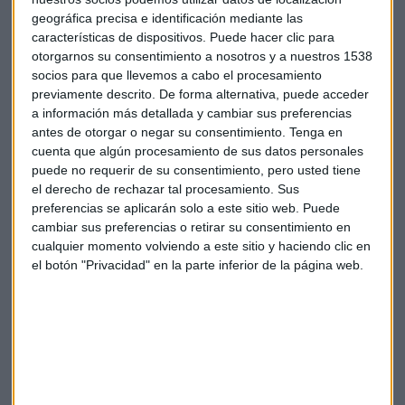
reducir el déficit comercial de nuestro país.
geográfica precisa e identificación mediante las
características de dispositivos. Puede hacer clic para
Actualmente la solar fotovoltaica es la energía más
otorgarnos su consentimiento a nosotros y a nuestros 1538
eficiente del mundo junto a la nuclear. Por eso llama la
socios para que llevemos a cabo el procesamiento
atención que España esté a la cola de potencia instalada en
previamente descrito. De forma alternativa, puede acceder
Europa.
a información más detallada y cambiar sus preferencias
antes de otorgar o negar su consentimiento.
Tenga en
Ventura explica que parte del potencial de España en este
cuenta que algún procesamiento de sus datos personales
campo tiene su origen en los pasos que se dieron a
puede no requerir de su consentimiento, pero usted tiene
el derecho de rechazar tal procesamiento. Sus
principios de siglo. Como curiosidad, uno de los motivos que
preferencias se aplicarán solo a este sitio web. Puede
explica el elevado precio de los paneles solares allá por 2007,
cambiar sus preferencias o retirar su consentimiento en
es que no se disponía de silicio suficiente para la demanda
cualquier momento volviendo a este sitio y haciendo clic en
que requerían las placas.
el botón "Privacidad" en la parte inferior de la página web.