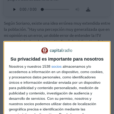
Según Soriano, existe una idea errónea muy extendida entre
la población. "Hay una percepción muy generalizada que en
mi opinión es un error, un doble error de entender la ITV
como un trámite administrativo", señala el directivo. Este
error tiene dos dimensiones:
técnica y social.
"Es un
error técnico
porque la ITV lo que hace es asegurar
Su privacidad es importante para nosotros
por un tercero independiente que el vehículo cumple con las
Nosotros y nuestros 1538
socios
almacenamos y/o
condiciones mínimas para circular y la normativa que le
accedemos a información en un dispositivo, como cookies,
aplique en materia de protección al medio ambiente",
y procesamos datos personales, como identificadores
explica Soriano.
únicos e información estándar enviada por un dispositivo
para publicidad y contenido personalizado, medición de
publicidad y contenido, investigación de audiencia y
"Y es otro error porque es un
error social
, porque si no lo
desarrollo de servicios.
Con su permiso, nosotros y
realizamos a tiempo ponemos en riesgo tanto al resto de
nuestros socios podemos utilizar datos de localización
usuarios como de vías públicas que pueden ser peatones o
geográfica precisa e identificación mediante las
pueden ser también conductores".