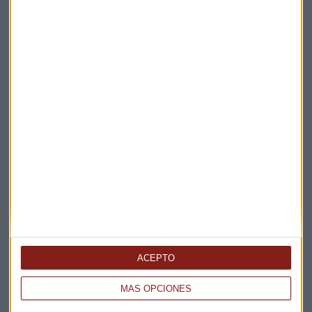
Elige los boletines a los que suscribirte
*
Apertura
La Magia de la Publicidad
Claves ESG
ACEPTO
Acepto la
política de privacidad
. *
MÁS OPCIONES