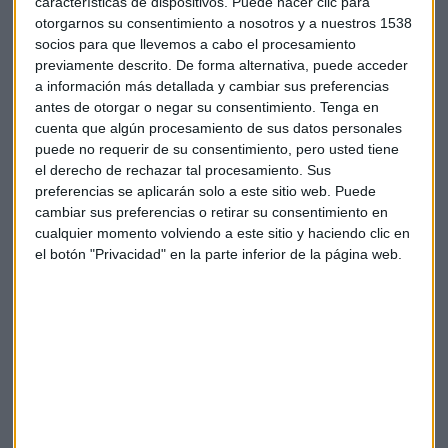
características de dispositivos. Puede hacer clic para
otorgarnos su consentimiento a nosotros y a nuestros 1538
Los defectos más comunes detectados en
socios para que llevemos a cabo el procesamiento
previamente descrito. De forma alternativa, puede acceder
las inspecciones
a información más detallada y cambiar sus preferencias
Entre los problemas mecánicos más habituales que se
antes de otorgar o negar su consentimiento.
Tenga en
detectan en las estaciones de SGS, destacan
tres
cuenta que algún procesamiento de sus datos personales
puede no requerir de su consentimiento, pero usted tiene
categorías
principales:
el derecho de rechazar tal procesamiento. Sus
preferencias se aplicarán solo a este sitio web. Puede
1.
Alumbrado y señalización
: "Curiosamente uno de los
cambiar sus preferencias o retirar su consentimiento en
defectos más habituales es el tema de alumbrado y
cualquier momento volviendo a este sitio y haciendo clic en
señalización, lo que conocemos habitualmente como las
el botón "Privacidad" en la parte inferior de la página web.
luces", indica Soriano. Un problema especialmente grave ya
que las luces sirven "no solo para ver sino también para ser
vistos".
2.
Emisiones contaminantes
: Un defecto habitual que
"redunda especialmente en la calidad del aire que
respiramos en nuestras ciudades".