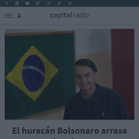
El huracán Bolsonaro arrasa