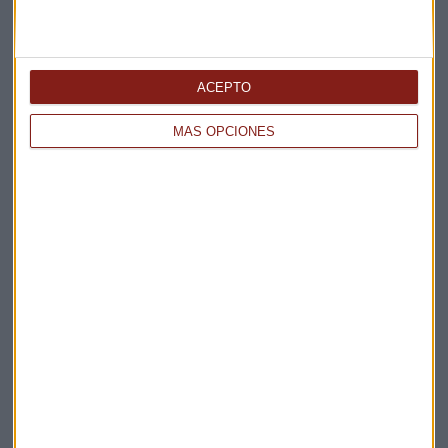
Elige los boletines a los que suscribirte
*
ACEPTO
Apertura
La Magia de la Publicidad
MÁS OPCIONES
Claves ESG
Acepto la
política de privacidad
. *
¡Suscribirme!
EN DIRECTO
@CAPITALRADIOB