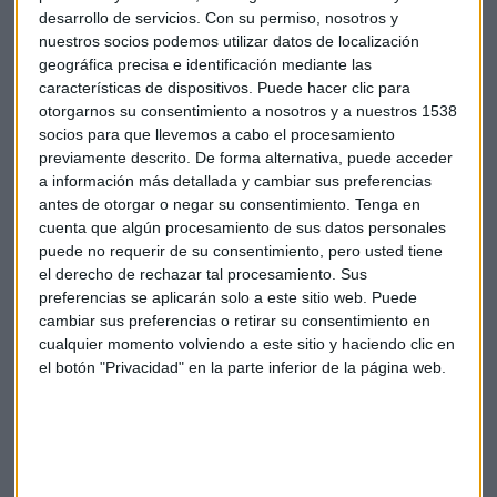
desarrollo de servicios.
Con su permiso, nosotros y
El candidato defiende
no pagar iguales salarios a
nuestros socios podemos utilizar datos de localización
hombres y mujeres
, porque “si ponen mujeres porque sí,
geográfica precisa e identificación mediante las
características de dispositivos. Puede hacer clic para
van a tener que contratar negros también”. Pero sus
otorgarnos su consentimiento a nosotros y a nuestros 1538
ataques en este sentido van más allá y ya es famosa su
socios para que llevemos a cabo el procesamiento
contestación a la diputada de izquierda Maria do Rosario:
previamente descrito. De forma alternativa, puede acceder
“No te violaría, porque no te lo mereces”. También son
a información más detallada y cambiar sus preferencias
habituales sus comentarios
contra el colectivo LGTBI
. En
antes de otorgar o negar su consentimiento.
Tenga en
una entrevista en 2010, Bolsonaro aseguró que “al hijo que
cuenta que algún procesamiento de sus datos personales
empieza a verse así, un poco gay, hay que darle una buena
puede no requerir de su consentimiento, pero usted tiene
el derecho de rechazar tal procesamiento. Sus
tunda para cambiar su comportamiento”.
preferencias se aplicarán solo a este sitio web. Puede
cambiar sus preferencias o retirar su consentimiento en
Comentarios que enardecen el ambiente de tensión,
cualquier momento volviendo a este sitio y haciendo clic en
crispación y violencia ya de por si habitual en las calles de
el botón "Privacidad" en la parte inferior de la página web.
Brasil. Amnistía Internacional ha denunciado el aumento de
las agresiones por motivación ideológica, especialmente
desde la primera vuelta de los comicios que dieron la
ventaja a Bolsonaro. Agresiones “solo por llevar alguna
ropa roja o algo que se identifique con la izquierda”, cuenta