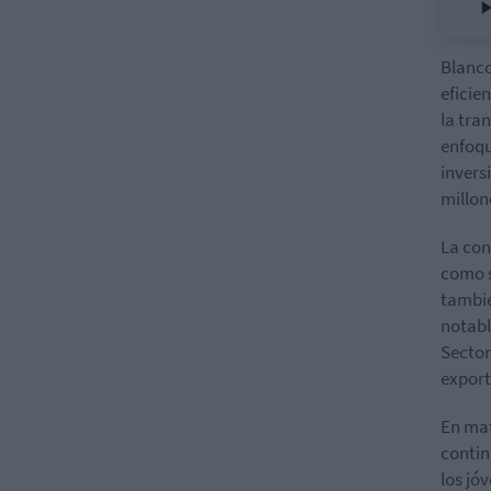
Blanco
eficie
la tra
enfoqu
invers
millon
La con
como s
tambié
notabl
Sector
export
En mat
contin
los jó