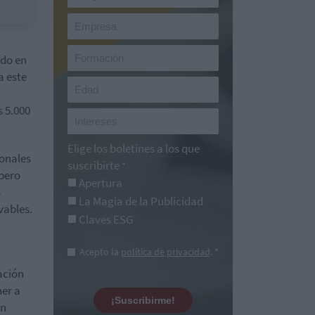
ado en
a este
s 5.000
Elige los boletines a los que
ionales
suscribirte
*
 pero
Apertura
s
La Magia de la Publicidad
vables.
Claves ESG
Acepto la
política de privacidad
. *
ación
ner a
¡Suscribirme!
ón