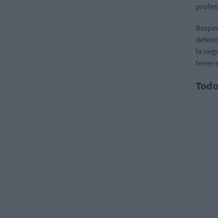
profes
Respec
defend
la neg
tener 
Todo