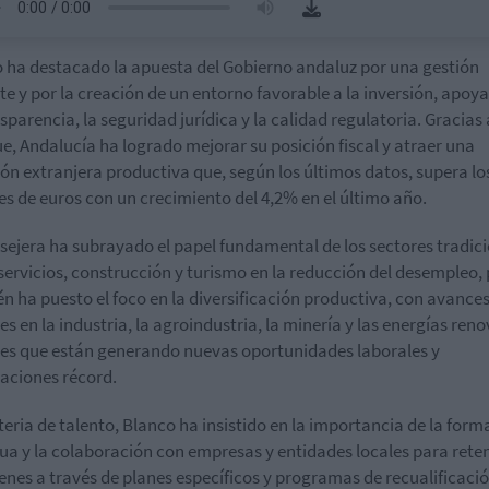
 ha destacado la apuesta del Gobierno andaluz por una gestión
nte y por la creación de un entorno favorable a la inversión, apoy
nsparencia, la seguridad jurídica y la calidad regulatoria. Gracias 
e, Andalucía ha logrado mejorar su posición fiscal y atraer una
ión extranjera productiva que, según los últimos datos, supera lo
es de euros con un crecimiento del 4,2% en el último año.
sejera ha subrayado el papel fundamental de los sectores tradic
ervicios, construcción y turismo en la reducción del desempleo,
n ha puesto el foco en la diversificación productiva, con avance
es en la industria, la agroindustria, la minería y las energías reno
es que están generando nuevas oportunidades laborales y
aciones récord.
eria de talento, Blanco ha insistido en la importancia de la form
ua y la colaboración con empresas y entidades locales para rete
venes a través de planes específicos y programas de recualificaci