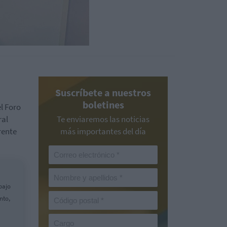
Suscríbete a nuestros
boletines
l Foro
ral
Te enviaremos las noticias
rente
más importantes del día
bajo
nto,