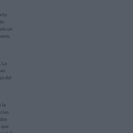
orto
do
solo un
bueno,
. La
nas
go del
 la
cias.
ados
a que