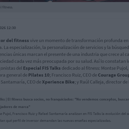
 fitness.
026 12:30
or del fitness
vive un momento de transformación profunda en
. La especialización, la personalización de servicios y la búsque
encias únicas marcan el presente de una industria que crece al ca
ciedad cada vez más preocupada por su salud. Así lo constatan l
onistas del
Especial FIS Talks
dedicado al fitness: Montse Pujol,
ora general de
Pilates 10
; Francisco Ruiz, CEO de
Courage Grou
l Santamaría, CEO de
Xperience Bike
; y Raúl Calleja, director de
lks | El fitness busca socios, no franquiciados: "No vendemos conceptos, busc
jadores de marca"
e Pujol, Francisco Ruiz y Rafael Santamaría analizan en FIS Talks la evolución del s
elan qué perfil de inversor demandan las nuevas enseñas especializadas.