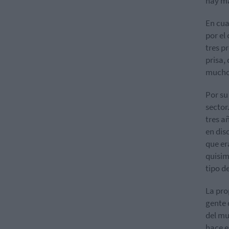
hay má
En cua
por el
tres p
prisa,
muchos
Por su
sector
tres a
en dis
que er
quisim
tipo d
La pro
gente 
del mu
hace e