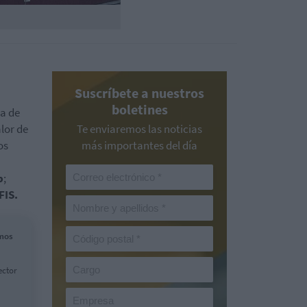
Suscríbete a nuestros
boletines
da de
lor de
Te enviaremos las noticias
os
más importantes del día
p
;
FIS.
amos
ector