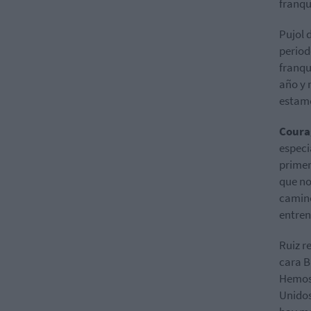
franqu
Pujol 
period
franqu
año y 
estamo
Coura
especi
primer
que no
camino
entre
Ruiz r
cara B
Hemos 
Unidos