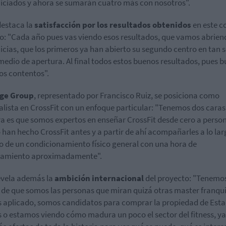
iciados y ahora se sumarán cuatro más con nosotros".
destaca la
satisfacción por los resultados obtenidos
en este c
o: "Cada año pues vas viendo esos resultados, que vamos abrien
icias, que los primeros ya han abierto su segundo centro en tan 
medio de apertura. Al final todos estos buenos resultados, pues 
s contentos".
ge Group
, representado por Francisco Ruiz, se posiciona como
alista en CrossFit con un enfoque particular: "Tenemos dos caras
a es que somos expertos en enseñar CrossFit desde cero a perso
 han hecho CrossFit antes y a partir de ahí acompañarles a lo lar
 de un condicionamiento físico general con una hora de
namiento aproximadamente".
evela además la
ambición internacional
del proyecto: "Tenemos
 de que somos las personas que miran quizá otras master franqui
aplicado, somos candidatos para comprar la propiedad de Est
 o estamos viendo cómo madura un poco el sector del fitness, y