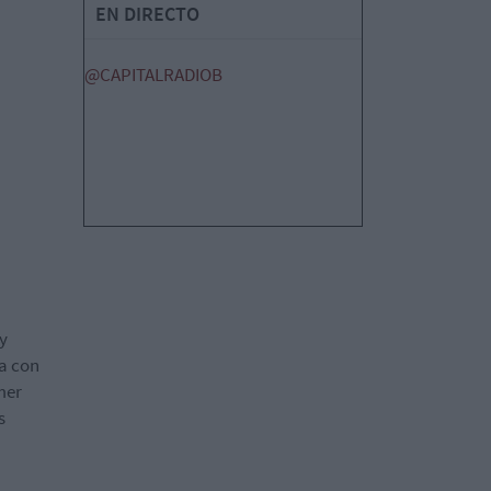
EN DIRECTO
@CAPITALRADIOB
 y
ta con
mer
s