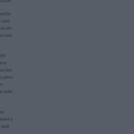
sante".
uesta
 casi
ia sin
ia con
del
hace
hacían
do pero
le
a este
os
tware y
o que