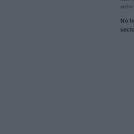
sector
No t
secto