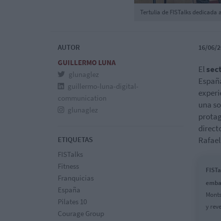
Tertulia de FISTalks dedicada al
AUTOR
16/06/2
GUILLERMO LUNA
El
sect
glunaglez
España
guillermo-luna-digital-
experi
communication
una so
glunaglez
protag
direct
ETIQUETAS
Rafae
FISTalks
Fitness
FISTa
Franquicias
emba
España
Monts
Pilates 10
y rev
Courage Group