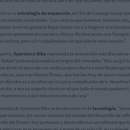
s ofertas de toda la historia para ver qué se puede, qué es intere
nto a su
estrategia de expansión
, el CEO de Courage Group ap
 crecimiento controlado: "Los centros que tenemos, tenemos dos,
ropios. A mí me gustaría llegar hasta cinco y luego es una franquic
 que no queremos el concepto clásico. No buscamos una franquic
 centros, pero sí ir trabajándolos sin que pierda este corazón".
 parte,
Xperience Bike
representa la innovación más disruptiva 
. Rafael Santamaría explica el origen del concepto: "Nos surgió 
ños al ver un poco dar un matiz un poco diario a esas fiestas que 
cotecas, que eran fiestas fitness, que hacían muy de vez en cuan
an discotecas y en sitios así un poco complicados de ir. Nosotros 
os dar a eso un aspecto diario en el que todo el mundo pudiese ir 
e experiencias y que estuviese cerca de casa".
puesta de Xperience Bike se fundamenta en la
tecnología
: "Som
que venimos, los socios venimos del mundo del desarrollo de sof
ndo del fitness. Nos juntamos y desarrollamos un software que l
s gestionar esas experiencias a golpe de un solo clic en cualquier