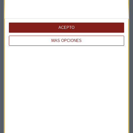
ACEPTO
MÁS OPCIONES
Elige los boletines a los que suscribirte
*
Apertura
La Magia de la Publicidad
Claves ESG