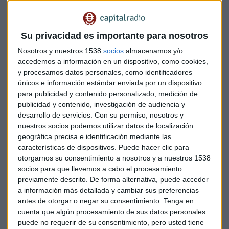
financiación de la Defensa
Ante los planes de la Unión Europea de invertir de manera
contundente en Defensa, el presidente de Aicox explica que
Su privacidad es importante para nosotros
"la tarea que tiene Europa en defensa es enorme. Hace falta
Nosotros y nuestros 1538
socios
almacenamos y/o
el dinero pero hace falta organizarse bien porque hay
accedemos a información en un dispositivo, como cookies,
descoordinación entre los paises, somos muy heterogéneos.
y procesamos datos personales, como identificadores
Cada país está 'haciendo la guerra' por su cuenta".
únicos e información estándar enviada por un dispositivo
para publicidad y contenido personalizado, medición de
publicidad y contenido, investigación de audiencia y
Carlos Laborda incide en la importancia de que la
desarrollo de servicios.
Con su permiso, nosotros y
financiación para el sector sea estable. "Lo que se necesita
nuestros socios podemos utilizar datos de localización
es estabilidad, y no puedo hacer un proyecto a largo plazo si
geográfica precisa e identificación mediante las
no tengo la seguridad que la inversión va a tener una
características de dispositivos. Puede hacer clic para
continuidad", señala.
otorgarnos su consentimiento a nosotros y a nuestros 1538
socios para que llevemos a cabo el procesamiento
Indra ante la industrialización salvaje
previamente descrito. De forma alternativa, puede acceder
a información más detallada y cambiar sus preferencias
Desde Indra, el CTO Manuel Escalante señala que "en Indra
antes de otorgar o negar su consentimiento.
Tenga en
se va a producir una disrupción" con la llegada de Ángel
cuenta que algún procesamiento de sus datos personales
Escribano a la compañía. "El reto de Indra es hacer una
puede no requerir de su consentimiento, pero usted tiene