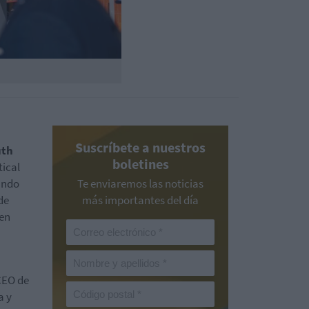
Suscríbete a nuestros
uth
boletines
tical
ando
Te enviaremos las noticias
de
más importantes del día
 en
CEO de
a y