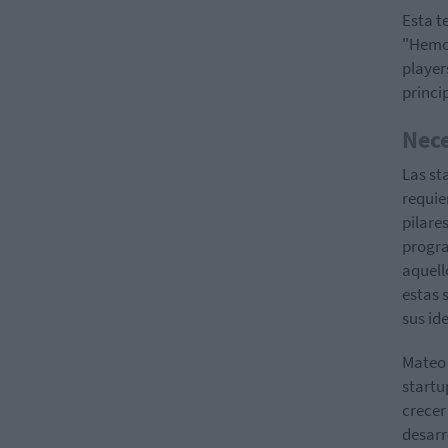
Esta t
"Hemos
player
princi
Nece
Las st
requie
pilare
progra
aquell
estas 
sus id
Mateo 
startu
crecer
desarr