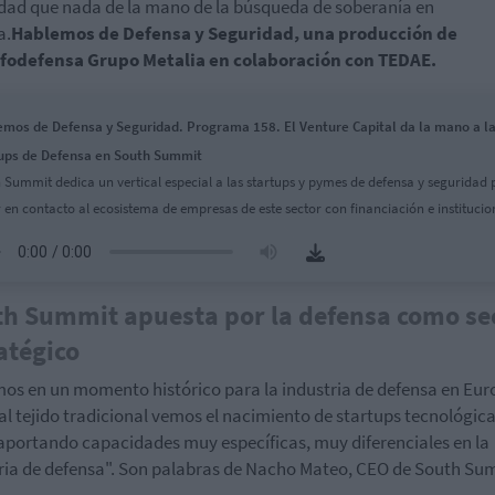
dad que nada de la mano de la búsqueda de soberanía en
a.
Hablemos de Defensa y Seguridad, una producción de
nfodefensa Grupo Metalia en colaboración con TEDAE.
mos de Defensa y Seguridad. Programa 158. El Venture Capital da la mano a l
ups de Defensa en South Summit
 Summit dedica un vertical especial a las startups y pymes de defensa y seguridad 
 en contacto al ecosistema de empresas de este sector con financiación e institucio
h Summit apuesta por la defensa como se
atégico
os en un momento histórico para la industria de defensa en Eur
al tejido tradicional vemos el nacimiento de startups tecnológic
aportando capacidades muy específicas, muy diferenciales en la
ria de defensa". Son palabras de Nacho Mateo, CEO de South Su