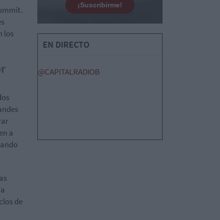
¡Suscribirme!
Summit.
es
n los
EN DIRECTO
or
@CAPITALRADIOB
dos
randes
rar
en a
rvando
Las
ra
clos de