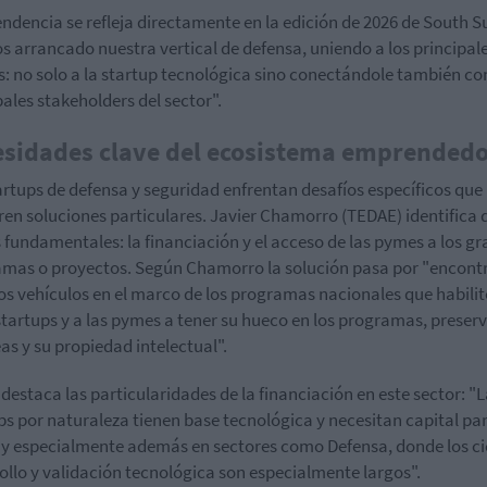
endencia se refleja directamente en la edición de 2026 de South 
 arrancado nuestra vertical de defensa, uniendo a los principal
s: no solo a la startup tecnológica sino conectándole también co
pales stakeholders del sector".
sidades clave del ecosistema emprended
artups de defensa y seguridad enfrentan desafíos específicos que
ren soluciones particulares. Javier Chamorro (TEDAE) identifica 
s fundamentales: la financiación y el acceso de las pymes a los g
mas o proyectos. Según Chamorro la solución pasa por "encont
os vehículos en el marco de los programas nacionales que habilit
startups y a las pymes a tener su hueco en los programas, prese
eas y su propiedad intelectual".
destaca las particularidades de la financiación en este sector: "
ps por naturaleza tienen base tecnológica y necesitan capital pa
 y especialmente además en sectores como Defensa, donde los ci
ollo y validación tecnológica son especialmente largos".