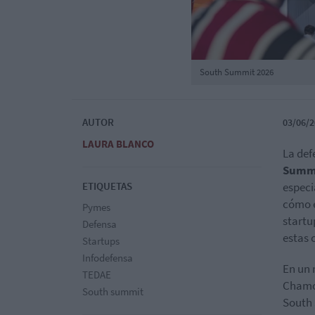
South Summit 2026
AUTOR
03/06/2
LAURA BLANCO
La def
Summ
ETIQUETAS
especi
cómo e
Pymes
startu
Defensa
estas 
Startups
Infodefensa
En un 
TEDAE
Chamor
South summit
South 