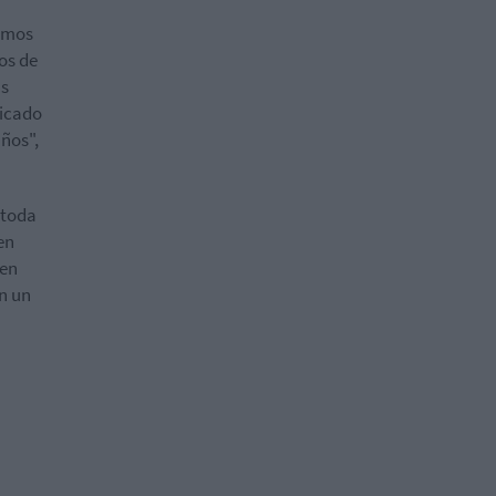
tamos
os de
ás
ficado
ños",
 toda
en
 en
n un