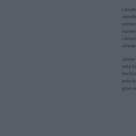
Las pe
viendo
ventur
numero
cómo l
añade
Javier
esta i
hechos
este á
gran r