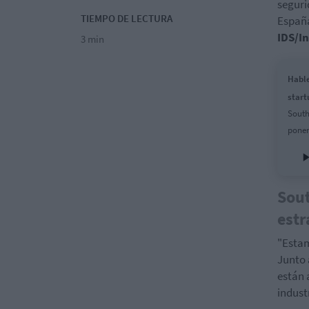
seguri
TIEMPO DE LECTURA
Españ
IDS/I
3 min
Hable
start
South
poner
Sout
estr
"Estam
Junto 
están 
indust