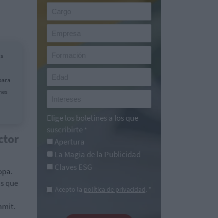
as
para
nes
Elige los boletines a los que
suscribirte
*
ctor
Apertura
La Magia de la Publicidad
Claves ESG
opa.
as que
Acepto la
política de privacidad
. *
mmit.