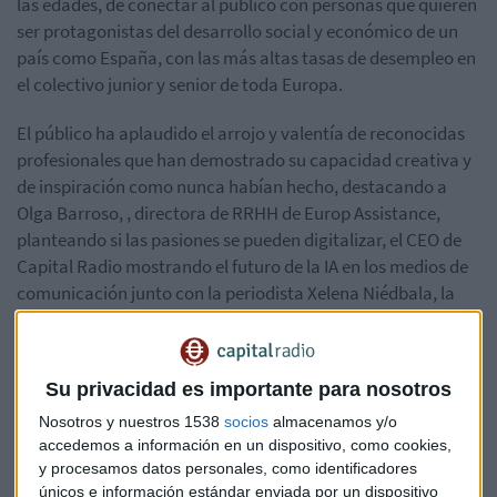
las edades, de conectar al público con personas que quieren
ser protagonistas del desarrollo social y económico de un
país como España, con las más altas tasas de desempleo en
el colectivo junior y senior de toda Europa.
El público ha aplaudido el arrojo y valentía de reconocidas
profesionales que han demostrado su capacidad creativa y
de inspiración como nunca habían hecho, destacando a
Olga Barroso, , directora de
RRHH
de
Europ
Assistance
,
planteando si las pasiones se pueden digitalizar, el CEO de
Capital Radio mostrando el futuro de la IA en los medios de
comunicación junto con la periodista
Xelena
Niédbala
, la
directora de OBV
Allfinanz
España creando magia para la
educación financiera, Laura Encina, o la Presidenta del
Comité Arbitral de Madrid,
Urquiola
de Palacio, creando un
Su privacidad es importante para nosotros
chotis en directo con su equipo.
Nosotros y nuestros 1538
socios
almacenamos y/o
accedemos a información en un dispositivo, como cookies,
y procesamos datos personales, como identificadores
únicos e información estándar enviada por un dispositivo