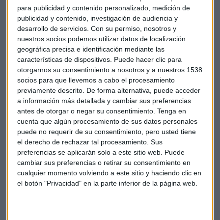
para publicidad y contenido personalizado, medición de
publicidad y contenido, investigación de audiencia y
desarrollo de servicios.
Con su permiso, nosotros y
nuestros socios podemos utilizar datos de localización
geográfica precisa e identificación mediante las
características de dispositivos. Puede hacer clic para
otorgarnos su consentimiento a nosotros y a nuestros 1538
socios para que llevemos a cabo el procesamiento
previamente descrito. De forma alternativa, puede acceder
Entre las ponencias, la IA ha sido la encargada de presentar
a información más detallada y cambiar sus preferencias
y “juzgar” las intervenciones, creando un argumento para
antes de otorgar o negar su consentimiento.
Tenga en
evidenciar cómo la creatividad y el afán de superación
cuenta que algún procesamiento de sus datos personales
puede no requerir de su consentimiento, pero usted tiene
siguen siendo cualidades exclusivamente humanas.
el derecho de rechazar tal procesamiento. Sus
preferencias se aplicarán solo a este sitio web. Puede
Ana Pedroche, Álvaro Delgado, María del Castillo y
Maribel
cambiar sus preferencias o retirar su consentimiento en
García han destacado también por impulsar a las personas
cualquier momento volviendo a este sitio y haciendo clic en
presentes a través de su experiencia personal, con una
el botón "Privacidad" en la parte inferior de la página web.
especial mención a la CEO de
People
&
Change
, Pilar Nieto,
creando una explicación activa sobre el motor que nos
mueve, y a Manuel Soriano, CEO de
W-Executive
España,