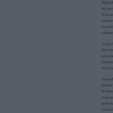
Miguel
las pe
Humano
comuni
excele
valore
Jorge 
del ca
econom
Destac
uno, t
«Vosot
pioner
el bie
más ev
premia
consci