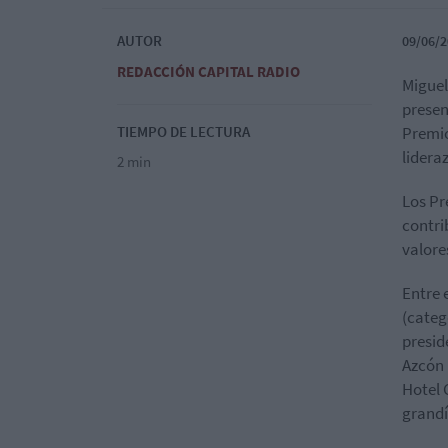
AUTOR
09/06/2
REDACCIÓN CAPITAL RADIO
Miguel
presen
TIEMPO DE LECTURA
Premio
lidera
2 min
Los Pr
contri
valore
Entre 
(categ
presid
Azcón 
Hotel 
grandí