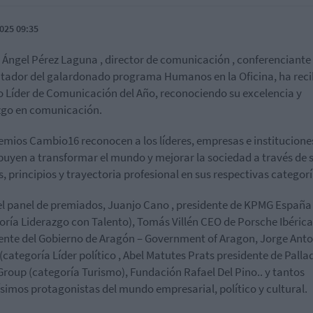
025 09:35
 Ángel Pérez Laguna , director de comunicación , conferenciante
tador del galardonado programa Humanos en la Oficina, ha reci
 Líder de Comunicación del Año, reconociendo su excelencia y
zgo en comunicación.
emios Cambio16 reconocen a los líderes, empresas e institucione
buyen a transformar el mundo y mejorar la sociedad a través de 
s, principios y trayectoria profesional en sus respectivas categorí
el panel de premiados, Juanjo Cano , presidente de KPMG España
oría Liderazgo con Talento), Tomás Villén CEO de Porsche Ibérica,
ente del Gobierno de Aragón – Government of Aragon, Jorge Ant
(categoría Líder político , Abel Matutes Prats presidente de Pall
Group (categoría Turismo), Fundación Rafael Del Pino.. y tantos
simos protagonistas del mundo empresarial, político y cultural.