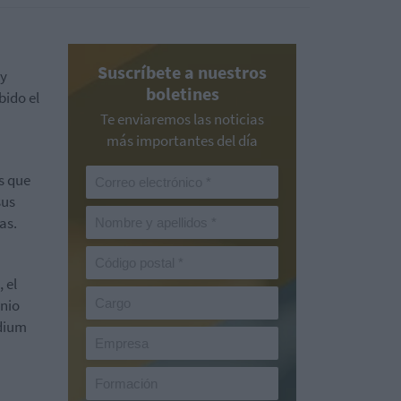
Suscríbete a nuestros
 y
boletines
bido el
Te enviaremos las noticias
más importantes del día
s que
sus
as.
 el
onio
adium