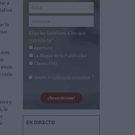
tar a
iativa
ar la
 sus
Elige los boletines a los que
suscribirte
*
Apertura
tores
La Magia de la Publicidad
na
Claves ESG
aleza.
e cada
Acepto la
política de privacidad
. *
¡Suscribirme!
ueza y
, la
os
EN DIRECTO
de