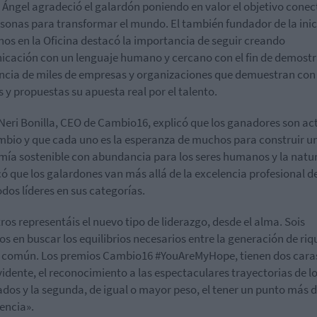
 Ángel agradeció el galardón poniendo en valor el objetivo conec
rsonas para transformar el mundo. El también fundador de la inic
s en la Oficina destacó la importancia de seguir creando
cación con un lenguaje humano y cercano con el fin de demostr
ncia de miles de empresas y organizaciones que demuestran con
s y propuestas su apuesta real por el talento.
Neri Bonilla, CEO de Cambio16, explicó que los ganadores son ac
mbio y que cada uno es la esperanza de muchos para construir u
ía sostenible con abundancia para los seres humanos y la natur
ó que los galardones van más allá de la excelencia profesional d
odos líderes en sus categorías.
ros representáis el nuevo tipo de liderazgo, desde el alma. Sois
os en buscar los equilibrios necesarios entre la generación de riq
n común. Los premios Cambio16 #YouAreMyHope, tienen dos caras
idente, el reconocimiento a las espectaculares trayectorias de l
dos y la segunda, de igual o mayor peso, el tener un punto más 
encia».