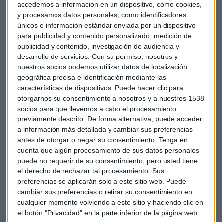
una edificación de planta baja + 4 + ático.
accedemos a información en un dispositivo, como cookies,
y procesamos datos personales, como identificadores
¿Cuáles dirías que son los grandes atractivos de las
únicos e información estándar enviada por un dispositivo
para publicidad y contenido personalizado, medición de
viviendas de esta promoción?
publicidad y contenido, investigación de audiencia y
desarrollo de servicios.
Con su permiso, nosotros y
En cuanto a las características más destacadas de las
nuestros socios podemos utilizar datos de localización
viviendas, señalar que todas las viviendas tienen doble
geográfica precisa e identificación mediante las
orientación y disfrutan de iluminación natural e
características de dispositivos. Puede hacer clic para
interesantes vistas, además de un perfecto aislamiento que
otorgarnos su consentimiento a nosotros y a nuestros 1538
las hace altamente eficientes. Todas disponen también de
socios para que llevemos a cabo el procesamiento
amplias terrazas como prolongación de los salones.
previamente descrito. De forma alternativa, puede acceder
a información más detallada y cambiar sus preferencias
Pero si hay algo que es importante destacar de esta
antes de otorgar o negar su consentimiento.
Tenga en
cuenta que algún procesamiento de sus datos personales
promoción, son las grandes superficies de las viviendas y
puede no requerir de su consentimiento, pero usted tiene
sus estancias, con salones superiores en todas las viviendas
el derecho de rechazar tal procesamiento. Sus
a los 20 metros cuadrados, dormitorios con espacio para
preferencias se aplicarán solo a este sitio web. Puede
una doble cama, cocinas con espacio para acoger una zona
cambiar sus preferencias o retirar su consentimiento en
de comedor y 2 baños completos, uno incluido en suite en el
cualquier momento volviendo a este sitio y haciendo clic en
dormitorio principal. Ello hace que la superficie construida
el botón "Privacidad" en la parte inferior de la página web.