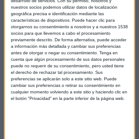
desarrollo de servicios.
Con su permiso, nosotros y
nuestros socios podemos utilizar datos de localización
geográfica precisa e identificación mediante las
características de dispositivos. Puede hacer clic para
"Nuestra estrategia integra la
otorgarnos su consentimiento a nosotros y a nuestros 1538
socios para que llevemos a cabo el procesamiento
sostenibilidad en todos los procesos,
previamente descrito. De forma alternativa, puede acceder
tanto operativos como estratégicos de
a información más detallada y cambiar sus preferencias
la compañía. Busca el equilibrio entre
antes de otorgar o negar su consentimiento.
Tenga en
cuenta que algún procesamiento de sus datos personales
la sostenibilidad, el impacto positivo y
puede no requerir de su consentimiento, pero usted tiene
también la eficiencia operativa"
el derecho de rechazar tal procesamiento. Sus
preferencias se aplicarán solo a este sitio web. Puede
cambiar sus preferencias o retirar su consentimiento en
El proyecto más destacado de la compañía es la
cualquier momento volviendo a este sitio y haciendo clic en
transformación de las antiguas bodegas
Vinival
en
el botón "Privacidad" en la parte inferior de la página web.
Valencia.
"Es una iniciativa ambiciosa de regeneración
urbana en la zona de La Patacona, en Alboraya,
Valencia"
, señala Bueno.
Incluye
974 viviendas
, de las cuales 313 serán protegidas,
además de incorporar servicios esenciales como un centro