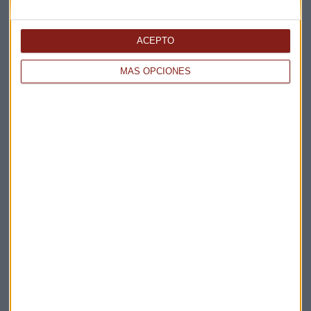
Elige los boletines a los que suscribirte
*
Apertura
ACEPTO
La Magia de la Publicidad
MÁS OPCIONES
Claves ESG
Acepto la
política de privacidad
. *
¡Suscribirme!
EN DIRECTO
@CAPITALRADIOB